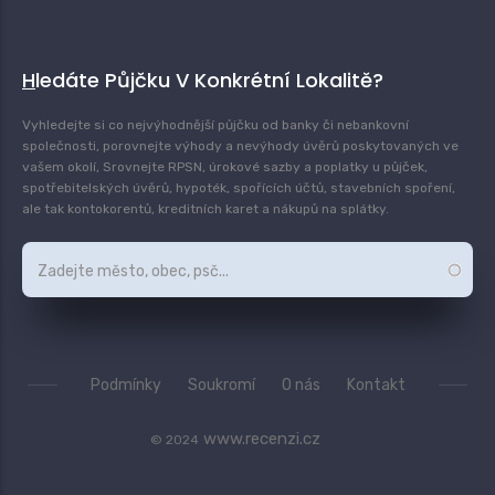
Hledáte Půjčku V Konkrétní Lokalitě?
Vyhledejte si co nejvýhodnější půjčku od banky či nebankovní
společnosti, porovnejte výhody a nevýhody úvěrů poskytovaných ve
vašem okolí, Srovnejte RPSN, úrokové sazby a poplatky u půjček,
spotřebitelských úvěrů, hypoték, spořících účtů, stavebních spoření,
ale tak kontokorentů, kreditních karet a nákupů na splátky.
Podmínky
Soukromí
O nás
Kontakt
www.recenzi.cz
© 2024