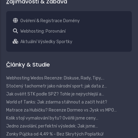
Zajímavosti & Zábava
Ověření & Registrace Domény
Webhosting: Porovnání
Aktuální Výsledky Sportky
Články & Studie
Webhosting Wedos Recenze: Diskuse, Rady, Tipy,…
Stočený tachometr jako národní sport: jak data z…
Jak ověřit STK podle SPZ? Tohle je nejrychlejší a…
World of Tanks: Jak zdarma stáhnout a začít hrát?
Matrace za Hubičku? Recenze Dormeo vs Jysk vs MPO…
Kolik stojí vymalování bytu? Ověřili jsme ceny…
Jedno zavolání, perfektní výsledek: Jak jsme…
Zonky Půjčka od 4,49 % - Bez Skrytých Poplatků!