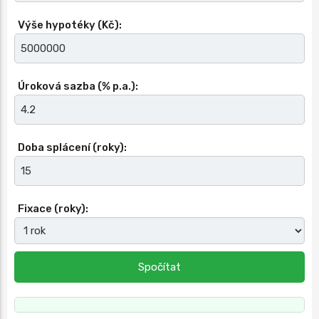
Výše hypotéky (Kč):
Úroková sazba (% p.a.):
Doba splácení (roky):
Fixace (roky):
Spočítat