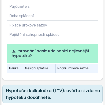
Půjčujete si
Doba splácení
Fixace úrokové sazby
Pojištění schopnosti splácet
Porovnání bank: Kdo nabízí nejlevnější
hypotéku?
Banka
Měsíční splátka
Roční úroková sazba
Hypoteční kalkulačka (LTV): ověřte si zda na
hypotéku dosáhnete.