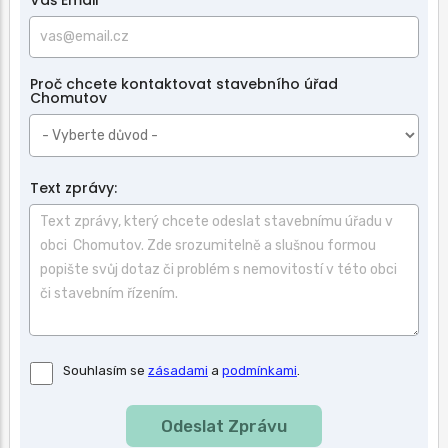
Proč chcete kontaktovat stavebního úřad
Chomutov
Text zprávy:
Souhlas
Souhlasím se
zásadami
a
podmínkami
.
se
zásadami
a
podmínkami
použití.