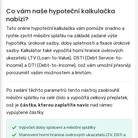
Co vám naše hypoteční kalkulačka
nabízí?
Tato online hypoteční kalkulačka vám pomůže snadno a
rychle zjistit měsíční splátku na základě zadané výše
hypotéky, úrokové sazby, doby splatnosti a fixace úrokové
sazby. Kalkulátor také vypočítá horní hranice úvěrových
ukazatelů LTV (Loan-to-Value), DSTI (Debt Service-to-
Income) a DTI (Debt-to-Income), což vám umožní přesněji
porozumět vašim možnostem a limitům.
Po zadání těchto parametrů tento nástroj zaokrouhlí
měsíční splátku na celé číslo a vypočítá celkový přeplatek,
což je
částka, kterou zaplatíte navíc
nad rámec
vypůjčené částky.
Výpočet doby splácení a měsíční splátky
Stanovení horní hranice úvěrových ukazatelů LTV, DSTI a