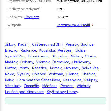
Organizační název / PSČ / IČO
MěÚ Chomutov / 43028 / 261891
Přibližný počet obyvatel
52980
Kód okresu
Chomutov
CZ0422
Wikipedia
Chomutov na Wikipedii
Jirkov
,
Kadaň
,
Klášterec nad Ohří
,
Vejprty
,
Spořice
,
Březno
,
Radonice
,
Kovářská
,
Perštejn
,
Údlice
,
Vysoká Pec
,
Droužkovice
,
Strupčice
,
Málkov
,
Otvice
,
Mašťov
,
Chbany
,
Vilémov
,
Černovice
,
Hrušovany
,
Blatno
,
Místo
,
Račetice
,
Křimov
,
Okounov
,
Veliká Ves
,
Rokle
,
Výsluní
,
Boleboř
,
Vrskmaň
,
Bílence
,
Libědice
,
Kalek
,
Hora Svatého Šebestiána
,
Nezabylice
,
Pětipsy
,
Všestudy
,
Domašín
,
Měděnec
,
Pesvice
,
Všehrdy
,
Loučná pod Klínovcem
,
Kryštofovy Hamry
,