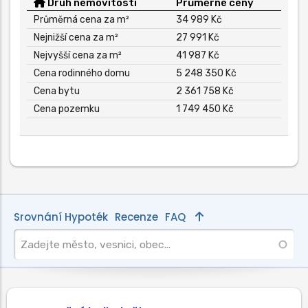
Druh nemovitosti
Průměrné ceny
Průměrná cena za m²
34 989 Kč
Nejnižší cena za m²
27 991 Kč
Nejvyšší cena za m²
41 987 Kč
Cena rodinného domu
5 248 350 Kč
Cena bytu
2 361 758 Kč
Cena pozemku
1 749 450 Kč
Srovnání Hypoték
Recenze
FAQ