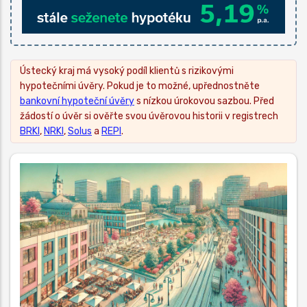
Ústecký kraj má vysoký podíl klientů s rizikovými
hypotečními úvěry. Pokud je to možné, upřednostněte
bankovní hypoteční úvěry
s nízkou úrokovou sazbou. Před
žádostí o úvěr si ověřte svou úvěrovou historii v registrech
BRKI
,
NRKI
,
Solus
a
REPI
.