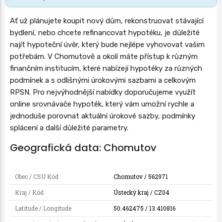
Ať už plánujete koupit nový dům, rekonstruovat stávající
bydlení, nebo chcete refinancovat hypotéku, je důležité
najít hypoteční úvěr, který bude nejlépe vyhovovat vašim
potřebám. V Chomutově a okolí máte přístup k různým
finančním institucím, které nabízejí hypotéky za různých
podmínek a s odlišnými úrokovými sazbami a celkovým
RPSN. Pro nejvýhodnější nabídky doporučujeme využít
online srovnávače hypoték, který vám umožní rychle a
jednoduše porovnat aktuální úrokové sazby, podmínky
splácení a další důležité parametry.
Geografická data: Chomutov
Obec / CSU Kód
Chomutov / 562971
Kraj / Kód
Ústecký kraj / CZ04
Latitude / Longitude
50.462475 / 13.410816