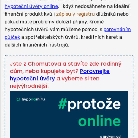
hypoteční úvěry online
, i když nedosáhnete na ideální
finanční produkt kvůli
zápisu v registru
dlužníků nebo
pokud máte problémy doložit příjmy. Kromě
hypotečních úvěrů vám můžeme pomoci s
porovnáním
půjček
a spotřebitelských úvěrů, kreditních karet a
dalších finančních nástrojů.
Jste z Chomutova a stavíte zde rodinný
dům, nebo kupujete byt?
Porovnejte
hypoteční úvěry
a vyberte si ten
nejvýhodnější.