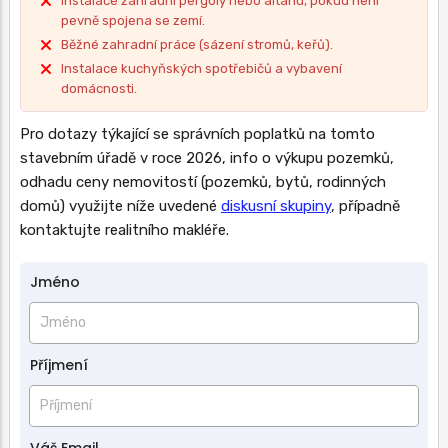
Instalace zahradní pergoly nebo altánu, pokud není
pevně spojena se zemí.
Běžné zahradní práce (sázení stromů, keřů).
Instalace kuchyňských spotřebičů a vybavení
domácnosti.
Pro dotazy týkající se správních poplatků na tomto
stavebním úřadě v roce 2026, info o výkupu pozemků,
odhadu ceny nemovitostí (pozemků, bytů, rodinných
domů) využijte níže uvedené
diskusní skupiny
, případně
kontaktujte realitního makléře.
Jméno
Jméno
a
příjmení
Příjmení
Váš Email