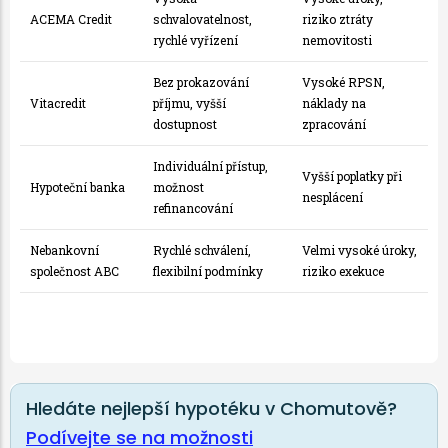
ACEMA Credit
schvalovatelnost,
riziko ztráty
rychlé vyřízení
nemovitosti
Bez prokazování
Vysoké RPSN,
Vitacredit
příjmu, vyšší
náklady na
dostupnost
zpracování
Individuální přístup,
Vyšší poplatky při
Hypoteční banka
možnost
nesplácení
refinancování
Nebankovní
Rychlé schválení,
Velmi vysoké úroky,
společnost ABC
flexibilní podmínky
riziko exekuce
Hledáte nejlepší hypotéku v Chomutově?
Podívejte se na možnosti