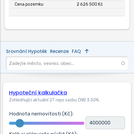
Cena pozemku
2 626 500 Kč
Srovnání Hypoték
Recenze
FAQ
Hypoteční kalkulačka
Zohledňující aktuální 2T repo sazbu ČNB
3.50
%.
Hodnota nemovitosti (Kč):
Kolik si plánujete půjčit (Kč):