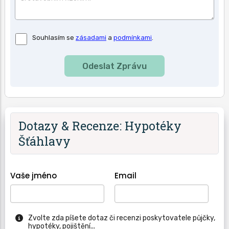
Souhlas
Souhlasím se
zásadami
a
podmínkami
.
se
zásadami
a
podmínkami
použití.
Dotazy & Recenze: Hypotéky
Šťáhlavy
Vaše jméno
Email
Zvolte zda píšete dotaz či recenzi poskytovatele půjčky,
hypotéky, pojištění...