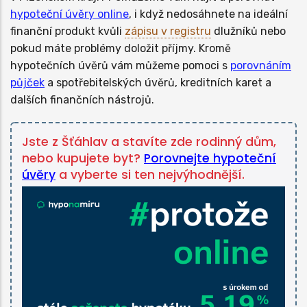
hypoteční úvěry online
, i když nedosáhnete na ideální
finanční produkt kvůli
zápisu v registru
dlužníků nebo
pokud máte problémy doložit příjmy. Kromě
hypotečních úvěrů vám můžeme pomoci s
porovnáním
půjček
a spotřebitelských úvěrů, kreditních karet a
dalších finančních nástrojů.
Jste z Šťáhlav a stavíte zde rodinný dům,
nebo kupujete byt?
Porovnejte hypoteční
úvěry
a vyberte si ten nejvýhodnější.