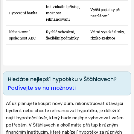
Individuální přístup,
Vyšší poplatky při
Hypoteční banka
možnost
nesplácení
refinancování
Nebankovní
Rychlé schválení,
Velmi vysoké úroky,
společnost ABC
flexibilní podmínky
riziko exekuce
Hledáte nejlepší hypotéku v Šťáhlavech?
Podívejte se na možnosti
Ať už plánujete koupit nový dům, rekonstruovat stávající
bydlení, nebo chcete refinancovat hypotéku, je důležité
najít hypoteční úvěr, který bude nejlépe vyhovovat vašim
potřebám. V Šťáhlavech a okolí máte přístup k různým
finančním institucím, které nabízejí hypotéky za různých