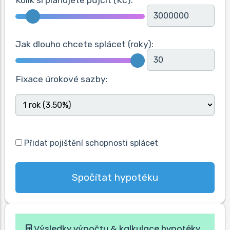
Jak dlouho chcete splácet (roky):
Fixace úrokové sazby:
Přidat pojištění schopnosti splácet
Spočítat hypotéku
Výsledky výpočtu & kalkulace hypotéky