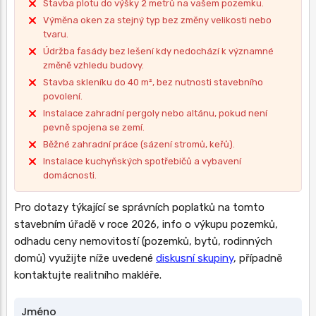
Stavba plotu do výšky 2 metrů na vašem pozemku.
Výměna oken za stejný typ bez změny velikosti nebo
tvaru.
Údržba fasády bez lešení kdy nedochází k významné
změně vzhledu budovy.
Stavba skleníku do 40 m², bez nutnosti stavebního
povolení.
Instalace zahradní pergoly nebo altánu, pokud není
pevně spojena se zemí.
Běžné zahradní práce (sázení stromů, keřů).
Instalace kuchyňských spotřebičů a vybavení
domácnosti.
Pro dotazy týkající se správních poplatků na tomto
stavebním úřadě v roce 2026, info o výkupu pozemků,
odhadu ceny nemovitostí (pozemků, bytů, rodinných
domů) využijte níže uvedené
diskusní skupiny
, případně
kontaktujte realitního makléře.
Jméno
Jméno