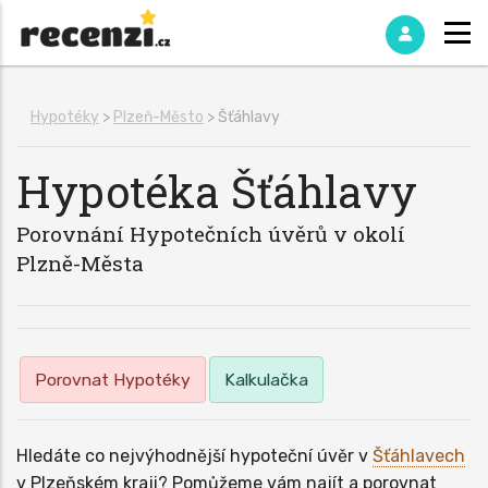
Hypotéky
>
Plzeň-Město
> Šťáhlavy
Hypotéka
Šťáhlavy
Porovnání Hypotečních úvěrů v okolí
Plzně-Města
Porovnat Hypotéky
Kalkulačka
Hledáte co nejvýhodnější hypoteční úvěr v
Šťáhlavech
v Plzeňském kraji? Pomůžeme vám najít a porovnat