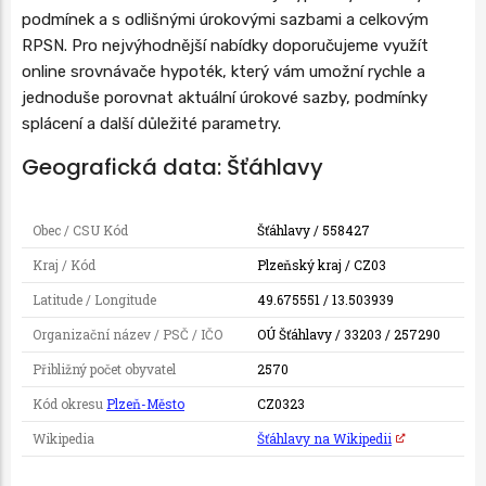
podmínek a s odlišnými úrokovými sazbami a celkovým
RPSN. Pro nejvýhodnější nabídky doporučujeme využít
online srovnávače hypoték, který vám umožní rychle a
jednoduše porovnat aktuální úrokové sazby, podmínky
splácení a další důležité parametry.
Geografická data: Šťáhlavy
Obec / CSU Kód
Šťáhlavy / 558427
Kraj / Kód
Plzeňský kraj / CZ03
Latitude / Longitude
49.675551 / 13.503939
Organizační název / PSČ / IČO
OÚ Šťáhlavy / 33203 / 257290
Přibližný počet obyvatel
2570
Kód okresu
Plzeň-Město
CZ0323
Wikipedia
Šťáhlavy na Wikipedii