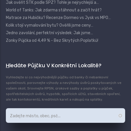
Jak ověřit STK podle SPZ? Tohle je nejrychlejší a…
World of Tanks: Jak zdarma stáhnout a začít hrát?
Matrace za Hubičku? Recenze Dormeo vs Jysk vs MPO…
Kolik stojí vymalování bytu? Ověřili jsme ceny…
Jedno zavolání, perfektní výsledek: Jak jsme…
Zonky Půjčka od 4,49 % - Bez Skrytých Poplatků!
Hledáte Půjčku V Konkrétní Lokalitě?
Vyhledejte si co nejvýhodnější půjčku od banky či nebankovní
společnosti, porovnejte výhody a nevýhody úvěrů poskytovaných ve
vašem okolí, Srovnejte RPSN, úrokové sazby a poplatky u půjček,
spotřebitelských úvěrů, hypoték, spořících účtů, stavebních spoření,
ale tak kontokorentů, kreditních karet a nákupů na splátky.