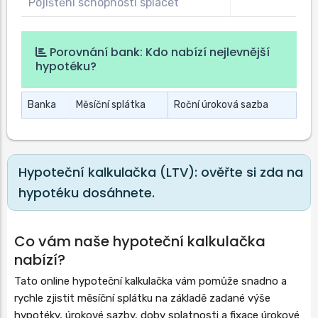
Pojištění schopnosti splácet
Porovnání bank: Kdo nabízí nejlevnější
hypotéku?
Banka
Měsíční splátka
Roční úroková sazba
Hypoteční kalkulačka (LTV): ověřte si zda na
hypotéku dosáhnete.
Co vám naše hypoteční kalkulačka
nabízí?
Tato online hypoteční kalkulačka vám pomůže snadno a
rychle zjistit měsíční splátku na základě zadané výše
hypotéky, úrokové sazby, doby splatnosti a fixace úrokové