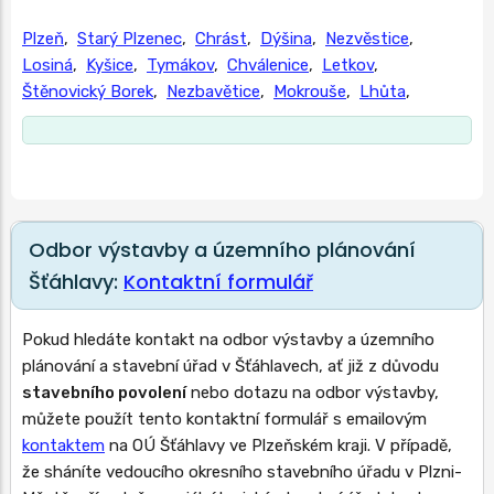
Plzeň
,
Starý Plzenec
,
Chrást
,
Dýšina
,
Nezvěstice
,
Losiná
,
Kyšice
,
Tymákov
,
Chválenice
,
Letkov
,
Štěnovický Borek
,
Nezbavětice
,
Mokrouše
,
Lhůta
,
Odbor výstavby a územního plánování
Šťáhlavy:
Kontaktní formulář
Pokud hledáte kontakt na odbor výstavby a územního
plánování a stavební úřad v Šťáhlavech, ať již z důvodu
stavebního povolení
nebo dotazu na odbor výstavby,
můžete použít tento kontaktní formulář s emailovým
kontaktem
na OÚ Šťáhlavy ve Plzeňském kraji. V případě,
že sháníte vedoucího okresního stavebního úřadu v Plzni-