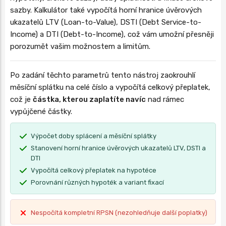
sazby. Kalkulátor také vypočítá horní hranice úvěrových
ukazatelů LTV (Loan-to-Value), DSTI (Debt Service-to-
Income) a DTI (Debt-to-Income), což vám umožní přesněji
porozumět vašim možnostem a limitům.
Po zadání těchto parametrů tento nástroj zaokrouhlí
měsíční splátku na celé číslo a vypočítá celkový přeplatek,
což je
částka, kterou zaplatíte navíc
nad rámec
vypůjčené částky.
Výpočet doby splácení a měsíční splátky
Stanovení horní hranice úvěrových ukazatelů LTV, DSTI a
DTI
Vypočítá celkový přeplatek na hypotéce
Porovnání různých hypoték a variant fixací
Nespočítá kompletní RPSN (nezohledňuje další poplatky)