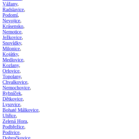
Vážany
,
Radslavice
,
Podomí
,
Nevojice
,
Krásensko
,
Nemotice
,
Ježkovice
,
Snovídky
,
Milonice
,
Kojátky
,
Medlovice
,
Kozlany
,
Orlovice
,
Topolany
,
Chvalkovice
,
Nemochovice
,
Rybníček
,
Dětkovice
,
Lysovice
,
Bohaté Málkovice
,
Uhřice
,
Zelená Hora
,
Podbřežice
,
Podivice
,
Dobročkovice
,