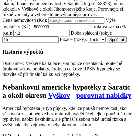
plánují financování nemovitosti v Šaraticích (psč: 68353), nebo
kdekoli v Vyškově a okolí Jihomoravského kraje. Porovnejte si
různé varianty a vyberte tu nejvýhodnější pro vás.
Cena nemovitosti (Kč):
Výše
hypotéky (Kč):
Úroková sazba (%
p.a.):
Doba splácení (roky):
Fixace (roky):
Spočítat
Historie výpočtů
Disclaimer: Veškeré kalkulace jsou pouze orientační. Skutečné
úrokové sazby, poplatky, úroky a celkové RPSN hypotéky se
dozvíte až při finální kalkulaci hypotéky.
Nebankovní americké hypotéky z Šaratic
a okolí okresu
Vyškov
-
porovnat nabídky
Americká hypotéka je typ půjčky, kde lze použít nemovitost jako
zástavu a získat peníze bez nutnosti uvádět účel jejich použití. Tento
typ úvěru nabízí flexibilitu, ale přináší s sebou také určitá rizika a
vyšší náklady, zejména v nebankovním sektoru.