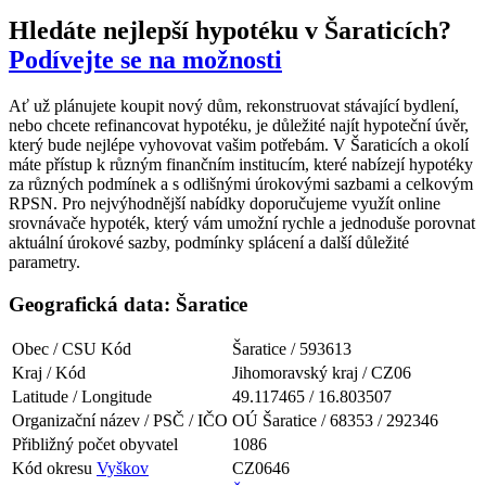
Hledáte nejlepší hypotéku v Šaraticích?
Podívejte se na možnosti
Ať už plánujete koupit nový dům, rekonstruovat stávající bydlení,
nebo chcete refinancovat hypotéku, je důležité najít hypoteční úvěr,
který bude nejlépe vyhovovat vašim potřebám. V Šaraticích a okolí
máte přístup k různým finančním institucím, které nabízejí hypotéky
za různých podmínek a s odlišnými úrokovými sazbami a celkovým
RPSN. Pro nejvýhodnější nabídky doporučujeme využít online
srovnávače hypoték, který vám umožní rychle a jednoduše porovnat
aktuální úrokové sazby, podmínky splácení a další důležité
parametry.
Geografická data: Šaratice
Obec / CSU Kód
Šaratice / 593613
Kraj / Kód
Jihomoravský kraj / CZ06
Latitude / Longitude
49.117465 / 16.803507
Organizační název / PSČ / IČO
OÚ Šaratice / 68353 / 292346
Přibližný počet obyvatel
1086
Kód okresu
Vyškov
CZ0646