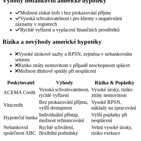
Výhody nebankovní americké hypotéky
Možnost získat úvěr i bez prokazování příjmu
Vysoká schvalovatelnost i pro klienty s negativními
záznamy v registrech
Rychlé vyřízení a vyplacení finančních prostředků
Rizika a nevýhody americké hypotéky
Vysoké úrokové sazby a RPSN, zejména v nebankovním
sektoru
Riziko ztráty nemovitosti v případě neschopnosti splácet
Možnost dluhové spirály při nesplácení
Poskytovatel
Výhody
Rizika & Poplatky
Vysoká schvalovatelnost,
Vysoké úroky, riziko
ACEMA Credit
rychlé vyřízení
ztráty nemovitosti
Bez prokazování příjmu,
Vysoké RPSN,
Vitacredit
vyšší dostupnost
náklady na zpracování
Individuální přístup,
Vyšší poplatky při
Hypoteční banka
možnost refinancování
nesplácení
Nebankovní
Rychlé schválení,
Velmi vysoké úroky,
společnost ABC
flexibilní podmínky
riziko exekuce