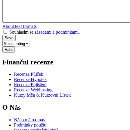
About text formats
Souhlasím se
zásadami
a
podmínkami
.
Finanční recenze
Recenze Půjček
Recenze Hypoték
Recenze Pojištění
Recenze Webhosting
Kurzy Měn & Kurzovní Lístek
O Nás
Něco málo o nás
Podmínky použití