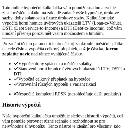
Tato online hypoteční kalkulačka vám pomůže snadno a rychle
zjistit měsíční splátku na základě zadané výše hypotéky, úrokové
sazby, doby splatnosti a fixace úrokové sazby. Kalkulátor také
vypočítá horní hranice úvěrových ukazatelů LTV (Loan-to-Value),
DSTI (Debt Service-to-Income) a DTI (Debt-to-Income), což vám
umožní přesněji porozumět vašim možnostem a limitům.
Po zadání těchto parametrů tento nástroj zaokrouhlí měsíční splátku
na celé číslo a vypočítá celkový přeplatek, což je
částka, kterou
zaplatíte navíc
nad rámec vypůjčené částky.
Výpočet doby splácení a měsíční splátky
Stanovení horní hranice úvěrových ukazatelů LTV, DSTI a
DTI
Vypočítá celkový přeplatek na hypotéce
Porovnání různých hypoték a variant fixací
Nespočítá kompletní RPSN (nezohledňuje další poplatky)
Historie výpočtů
Naše hypoteční kalkulačka umožňuje sledovat historii výpočtů, což
vám pomůže porovnat různé scénáře a rozhodnout se pro
nejvýhodnější hypotéku. Tento nástroj je ideální pro všechny, kdo