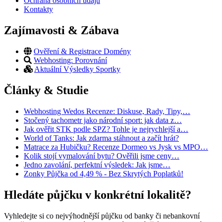
Ochrana osobních údajů
Kontakty
Zajímavosti & Zábava
Ověření & Registrace Domény
Webhosting: Porovnání
Aktuální Výsledky Sportky
Články & Studie
Webhosting Wedos Recenze: Diskuse, Rady, Tipy,…
Stočený tachometr jako národní sport: jak data z…
Jak ověřit STK podle SPZ? Tohle je nejrychlejší a…
World of Tanks: Jak zdarma stáhnout a začít hrát?
Matrace za Hubičku? Recenze Dormeo vs Jysk vs MPO…
Kolik stojí vymalování bytu? Ověřili jsme ceny…
Jedno zavolání, perfektní výsledek: Jak jsme…
Zonky Půjčka od 4,49 % - Bez Skrytých Poplatků!
Hledáte půjčku v konkrétní lokalitě?
Vyhledejte si co nejvýhodnější půjčku od banky či nebankovní