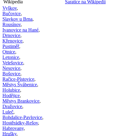
Wikipedia
Šaratice na Wikipedii
Vyškov
,
Bučovice
,
Slavkov u Brna
,
Rousínov
,
Ivanovice na Hané
,
Drnovice
,
Křenovice
,
Pustiměř
,
Otnice
,
Letonice
,
Velešovice
,
Nesovice
,
Bošovice
,
Račice-Pístovice
,
Městys Švábenice
,
Holubice
,
Hodějice
,
Městys Brankovice
,
Dražovice
,
Luleč
,
Bohdalice-Pavlovice
,
Hostěrádky-Rešov
,
Habrovany
,
Hrušky
,