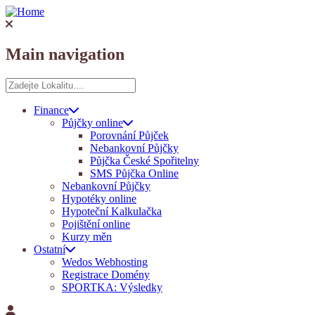
Main navigation
Finance
Půjčky online
Porovnání Půjček
Nebankovní Půjčky
Půjčka České Spořitelny
SMS Půjčka Online
Nebankovní Půjčky
Hypotéky online
Hypoteční Kalkulačka
Pojištění online
Kurzy měn
Ostatní
Wedos Webhosting
Registrace Domény
SPORTKA: Výsledky