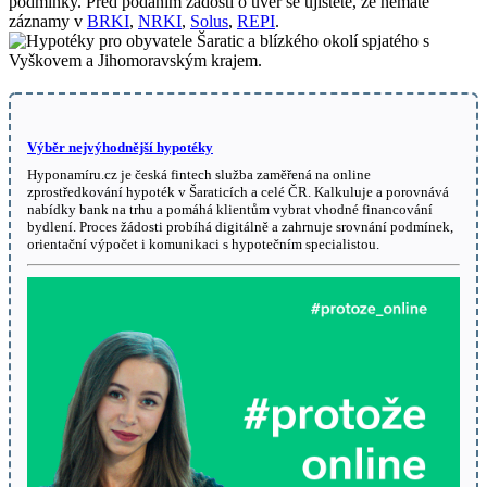
podmínky. Před podáním žádosti o úvěr se ujistěte, že nemáte
záznamy v
BRKI
,
NRKI
,
Solus
,
REPI
.
Výběr nejvýhodnější hypotéky
Hyponamíru.cz je česká fintech služba zaměřená na online
zprostředkování hypoték v Šaraticích a celé ČR. Kalkuluje a porovnává
nabídky bank na trhu a pomáhá klientům vybrat vhodné financování
bydlení. Proces žádosti probíhá digitálně a zahrnuje srovnání podmínek,
orientační výpočet i komunikaci s hypotečním specialistou.