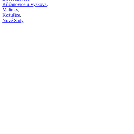
Křižanovice u Vyškova
,
Malínky
,
Kožušice
,
Nové Sady
,