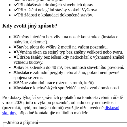
Při ohlašování drobných stavebních úprav.
Při zjištění nelegální stavby v okolí Vyškova.
Při žádosti o kolaudaci dokončené stavby.
Kdy zvolit jiný způsob?
Změny interiéru bez vlivu na nosné konstrukce (instalace
nábytku, dekorací).
Stavba plotu do výšky 2 metrů na vašem pozemku.
Výměna oken za stejný typ bez změny velikosti nebo tvaru.
Údržba fasády bez lešení kdy nedochází k významné změně
vzhledu budovy.
Stavba skleníku do 40 m², bez nutnosti stavebního povolení.
Instalace zahradní pergoly nebo altánu, pokud není pevně
spojena se zemí.
Běžné zahradní práce (sázení stromů, keřů).
Instalace kuchyňských spotřebičů a vybavení domácnosti.
Pro dotazy týkající se správních poplatků na tomto stavebním úřadě
v roce 2026, info o výkupu pozemků, odhadu ceny nemovitostí
(pozemků, bytů, rodinných domů) využijte níže uvedené
diskusní
skupiny
, případně kontaktujte realitního makléře.
Jméno a příjmení