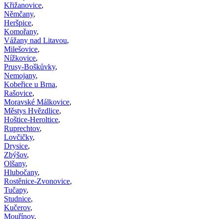
Křižanovice
,
Němčany
,
Heršpice
,
Komořany
,
Vážany nad Litavou
,
Milešovice
,
Nížkovice
,
Prusy-Boškůvky
,
Nemojany
,
Kobeřice u Brna
,
Rašovice
,
Moravské Málkovice
,
Městys Hvězdlice
,
Hoštice-Heroltice
,
Ruprechtov
,
Lovčičky
,
Drysice
,
Zbýšov
,
Olšany
,
Hlubočany
,
Rostěnice-Zvonovice
,
Tučapy
,
Studnice
,
Kučerov
,
Mouřínov
,