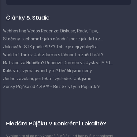
Články & Studie
Webhosting Wedos Recenze: Diskuse, Rady, Tipy,…
Stočený tachometr jako národní sport: jak data z…
Jak ověřit STK podle SPZ? Tohle je nejrychlejší a…
World of Tanks: Jak zdarma stáhnout a začít hrát?
Matrace za Hubičku? Recenze Dormeo vs Jysk vs MPO…
Kolik stojí vymalování bytu? Ověřili jsme ceny…
Jedno zavolání, perfektní výsledek: Jak jsme…
Zonky Půjčka od 4,49 % - Bez Skrytých Poplatků!
Hledáte Půjčku V Konkrétní Lokalitě?
Vyhledejte si co nejvýhodnější půjčku od banky či nebankovní