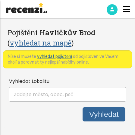
Pojištění
Havlíčkův Brod
(
vyhledat na mapě
)
Níže si můžete
vyhledat pojištění
od pojišťoven ve Vašem
okolí a porovnat ty nejlepší nabídky online.
Vyhledat Lokalitu