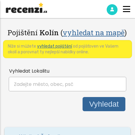
Pojištění
Kolín
(
vyhledat na mapě
)
Níže si můžete
vyhledat pojištění
od pojišťoven ve Vašem
okolí a porovnat ty nejlepší nabídky online.
Vyhledat Lokalitu