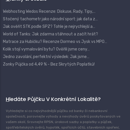
Webhosting Wedos Recenze: Diskuse, Rady, Tipy,…
Stočený tachometr jako národní sport: jak data z…
Jak ověřit STK podle SPZ? Tohle je nejrychlejší a…
World of Tanks: Jak zdarma stáhnout a začít hrát?
Matrace za Hubičku? Recenze Dormeo vs Jysk vs MPO…
Kolik stojí vymalování bytu? Ověřili jsme ceny…
Jedno zavolání, perfektní výsledek: Jak jsme…
Zonky Půjčka od 4,49 % - Bez Skrytých Poplatků!
Hledáte Půjčku V Konkrétní Lokalitě?
Vyhledejte si co nejvýhodnější půjčku od banky či nebankovní
společnosti, porovnejte výhody a nevýhody úvěrů poskytovaných ve
vašem okolí, Srovnejte RPSN, úrokové sazby a poplatky u půjček,
spotřebitelských úvěrů, hypoték, spořících účtů, stavebních spoření,