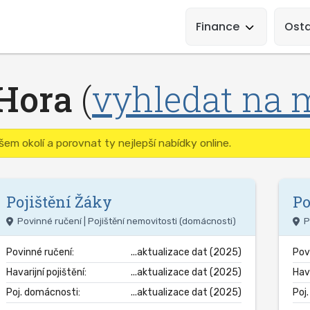
Main
Navigation
Finance
Osta
Hora
(
vyhledat na 
em okolí a porovnat ty nejlepší nabídky online.
Pojištění
Žáky
Po
Povinné ručení | Pojištění nemovitosti (domácnosti)
P
Povinné ručení:
...aktualizace dat (2025)
Pov
Havarijní pojištění:
...aktualizace dat (2025)
Hava
Poj. domácnosti:
...aktualizace dat (2025)
Poj