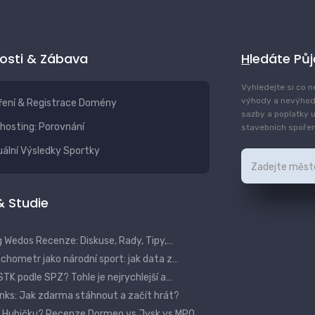
vosti & Zábava
Hledáte Pů
Vyhledejte si co n
výhody a nevýhod
ření & Registrace Domény
sazby a poplatky u
hosting: Porovnání
stavebních spoření
ální Výsledky Sportky
 & Studie
 Wedos Recenze: Diskuse, Rady, Tipy,…
hometr jako národní sport: jak data z…
STK podle SPZ? Tohle je nejrychlejší a…
anks: Jak zdarma stáhnout a začít hrát?
 Hubičku? Recenze Dormeo vs Jysk vs MPO…