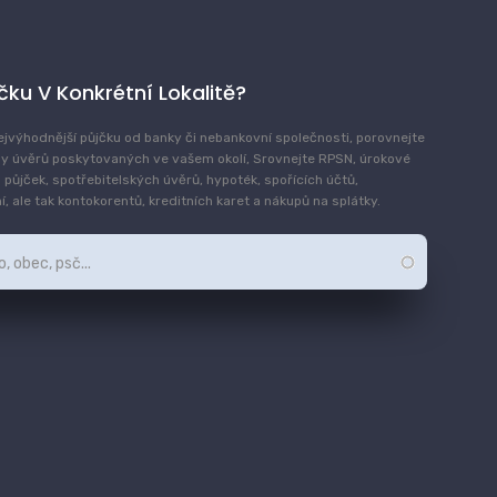
jčku V Konkrétní Lokalitě?
ejvýhodnější půjčku od banky či nebankovní společnosti, porovnejte
y úvěrů poskytovaných ve vašem okolí, Srovnejte RPSN, úrokové
 půjček, spotřebitelských úvěrů, hypoték, spořících účtů,
, ale tak kontokorentů, kreditních karet a nákupů na splátky.