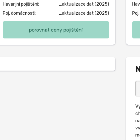
Havarijní pojištění:
...aktualizace dat (2025)
Hava
Poj. domácnosti:
...aktualizace dat (2025)
Poj
porovnat ceny pojištění
N
Vy
ch
na
vy
mo