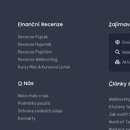
Finanční Recenze
Zajíma
Recenze Půjček
Ově
Recenze Hypoték
Recenze Pojištění
Web
Recenze Webhosting
Aktu
Kurzy Měn & Kurzovní Lístek
O Nás
Články
Něco málo o nás
Webhosting
Podmínky použití
Stočený tac
Ochrana osobních údajů
Jak ověřit 
Kontakty
World of T
Matrace za