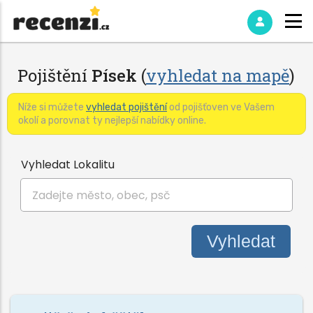
Pojištění
Písek
(
vyhledat na mapě
)
Níže si můžete
vyhledat pojištění
od pojišťoven ve Vašem
okolí a porovnat ty nejlepší nabídky online.
Vyhledat Lokalitu