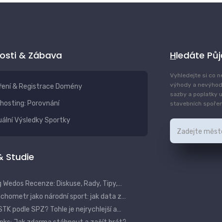
vosti & Zábava
Hledáte Pů
Vyhledejte si co n
výhody a nevýhod
ření & Registrace Domény
sazby a poplatky u
hosting: Porovnání
stavebních spoření
ální Výsledky Sportky
 & Studie
 Wedos Recenze: Diskuse, Rady, Tipy,…
hometr jako národní sport: jak data z…
STK podle SPZ? Tohle je nejrychlejší a…