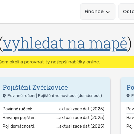
Main
Navigation
Finance
Osta
(
vyhledat na mapě
)
em okolí a porovnat ty nejlepší nabídky online.
Pojištění
Zvěrkovice
Po
Povinné ručení | Pojištění nemovitosti (domácnosti)
P
Povinné ručení:
...aktualizace dat (2025)
Pov
Havarijní pojištění:
...aktualizace dat (2025)
Hava
Poj. domácnosti:
...aktualizace dat (2025)
Poj