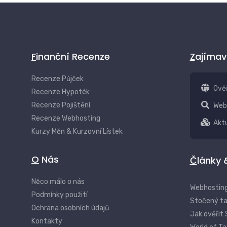
Finanční Recenze
Zajíma
Recenze Půjček
Ově
Recenze Hypoték
Recenze Pojištění
Web
Recenze Webhosting
Aktu
Kurzy Měn & Kurzovní Lístek
O Nás
Články
Něco málo o nás
Webhosting
Podmínky použití
Stočený tac
Ochrana osobních údajů
Jak ověřit 
Kontakty