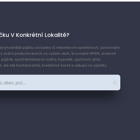
jčku V Konkrétní Lokalitě?
ejvýhodnější půjčku od banky či nebankovní společnosti, porovnejte
y úvěrů poskytovaných ve vašem okolí, Srovnejte RPSN, úrokové
 půjček, spotřebitelských úvěrů, hypoték, spořících účtů,
, ale tak kontokorentů, kreditních karet a nákupů na splátky.