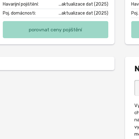
Havarijní pojištění:
...aktualizace dat (2025)
Hava
Poj. domácnosti:
...aktualizace dat (2025)
Poj
porovnat ceny pojištění
N
Vy
ch
na
vy
mo