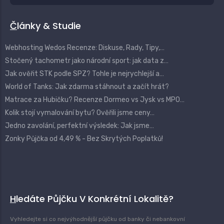
Články & Studie
Webhosting Wedos Recenze: Diskuse, Rady, Tipy,…
Stočený tachometr jako národní sport: jak data z…
Jak ověřit STK podle SPZ? Tohle je nejrychlejší a…
World of Tanks: Jak zdarma stáhnout a začít hrát?
Matrace za Hubičku? Recenze Dormeo vs Jysk vs MPO…
Kolik stojí vymalování bytu? Ověřili jsme ceny…
Jedno zavolání, perfektní výsledek: Jak jsme…
Zonky Půjčka od 4,49 % - Bez Skrytých Poplatků!
Hledáte Půjčku V Konkrétní Lokalitě?
Vyhledejte si co nejvýhodnější půjčku od banky či nebankovní