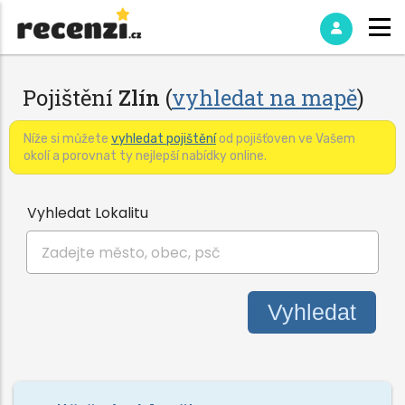
Pojištění
Zlín
(
vyhledat na mapě
)
Níže si můžete
vyhledat pojištění
od pojišťoven ve Vašem
okolí a porovnat ty nejlepší nabídky online.
Vyhledat Lokalitu