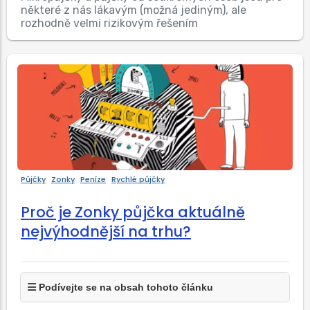
některé z nás lákavým (možná jediným), ale
rozhodně velmi rizikovým řešením
Půjčky
Zonky
Peníze
Rychlé půjčky
Proč je Zonky půjčka aktuálně
nejvýhodnější na trhu?
Podívejte se na obsah tohoto článku