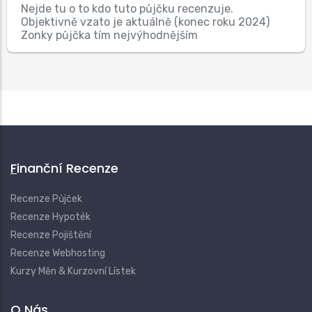
Nejde tu o to kdo tuto půjčku recenzuje.
Objektivně vzato je aktuálně (konec roku 2024)
Zonky půjčka tím nejvýhodnějším
Finanční Recenze
Recenze Půjček
Recenze Hypoték
Recenze Pojištění
Recenze Webhosting
Kurzy Měn & Kurzovní Lístek
O Nás