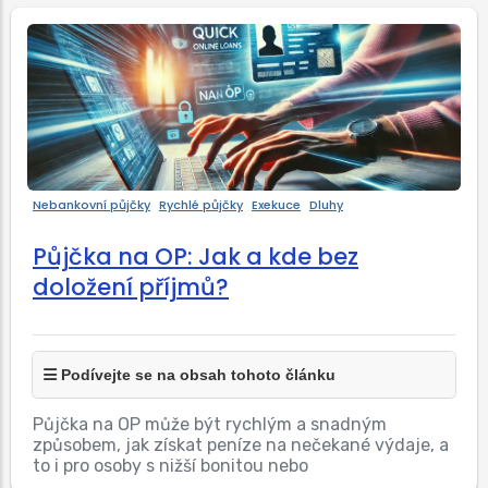
Nebankovní půjčky
Rychlé půjčky
Exekuce
Dluhy
Půjčka na OP: Jak a kde bez
doložení příjmů?
Podívejte se na obsah tohoto článku
Půjčka na OP může být rychlým a snadným
způsobem, jak získat peníze na nečekané výdaje, a
to i pro osoby s nižší bonitou nebo