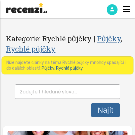
Kategorie: Rychlé půjčky |
Půjčky
,
Rychlé půjčky
Níže najdete články na téma Rychlé půjčky mnohdy spadající i
do dalších oblastí:
Půjčky
,
Rychlé půjčky
.