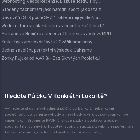
Webhosting Wedos Recenze: Diskuse, Rady, Tipy,…
Stočený tachometr jako národní sport: jak data z…
Jak ověřit STK podle SPZ? Tohle je nejrychlejší a…
World of Tanks: Jak zdarma stáhnout a začít hrát?
Matrace za Hubičku? Recenze Dormeo vs Jysk vs MPO…
Kolik stojí vymalování bytu? Ověřili jsme ceny…
Jedno zavolání, perfektní výsledek: Jak jsme…
Zonky Půjčka od 4,49 % - Bez Skrytých Poplatků!
Hledáte Půjčku V Konkrétní Lokalitě?
Vyhledejte si co nejvýhodnější půjčku od banky či nebankovní
společnosti, porovnejte výhody a nevýhody úvěrů poskytovaných ve
vašem okolí, Srovnejte RPSN, úrokové sazby a poplatky u půjček,
spotřebitelských úvěrů, hypoték, spořících účtů, stavebních spoření, ale
tak kontokorentů, kreditních karet a nákupů na splátky.