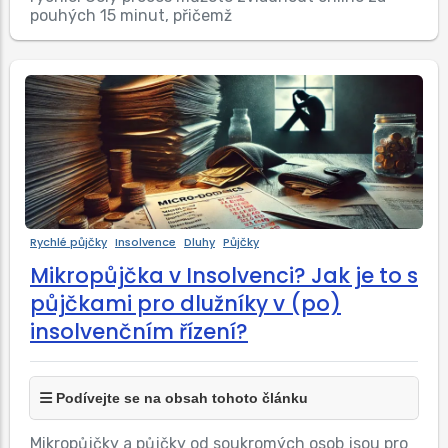
pouhých 15 minut, přičemž
Rychlé půjčky
Insolvence
Dluhy
Půjčky
Mikropůjčka v Insolvenci? Jak je to s
půjčkami pro dlužníky v (po)
insolvenčním řízení?
Podívejte se na obsah tohoto článku
Mikropůjčky a půjčky od soukromých osob jsou pro