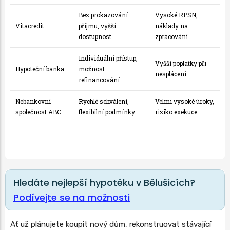
Bez prokazování
Vysoké RPSN,
Vitacredit
příjmu, vyšší
náklady na
dostupnost
zpracování
Individuální přístup,
Vyšší poplatky při
Hypoteční banka
možnost
nesplácení
refinancování
Nebankovní
Rychlé schválení,
Velmi vysoké úroky,
společnost ABC
flexibilní podmínky
riziko exekuce
Hledáte nejlepší hypotéku v Bělušicích?
Podívejte se na možnosti
Ať už plánujete koupit nový dům, rekonstruovat stávající