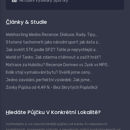
Aktuální Výsledky Sportky
Články & Studie
Webhosting Wedos Recenze: Diskuse, Rady, Tipy,…
Stočený tachometr jako národní sport: jak data z…
Jak ověřit STK podle SPZ? Tohle je nejrychlejší a…
World of Tanks: Jak zdarma stáhnout a začít hrát?
Matrace za Hubičku? Recenze Dormeo vs Jysk vs MPO…
Kolik stojí vymalování bytu? Ověřili jsme ceny…
Jedno zavolání, perfektní výsledek: Jak jsme…
Zonky Půjčka od 4,49 % - Bez Skrytých Poplatků!
Hledáte Půjčku V Konkrétní Lokalitě?
Vyhledejte si co nejvýhodnější půjčku od banky či nebankovní
společnosti, porovnejte výhody a nevýhody úvěrů poskytovaných ve