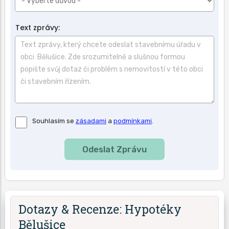
Text zprávy:
Souhlas
Souhlasím se
zásadami
a
podmínkami
.
se
zásadami
a
podmínkami
použití.
Dotazy & Recenze: Hypotéky
Bělušice