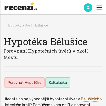
Hypotéky
>
Most
> Bělušice
Hypotéka
Bělušice
Porovnání Hypotečních úvěrů v okolí
Mostu
Porovnat Hypotéky
Kalkulačka
Hledáte co nejvýhodnější hypoteční úvěr v
Bělušicích
v
Ústeckém kraji? Pomůžeme vám najít a porovnat