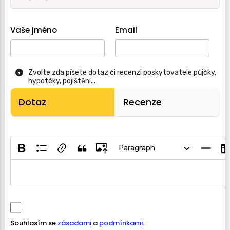
Vaše jméno
Email
Zvolte zda píšete dotaz či recenzi poskytovatele půjčky,
hypotéky, pojištění...
Dotaz
Recenze
Paragraph
Souhlasím se
zásadami
a
podmínkami
.