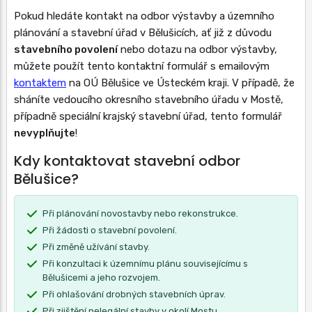
Pokud hledáte kontakt na odbor výstavby a územního
plánování a stavební úřad v Bělušicích, ať již z důvodu
stavebního povolení
nebo dotazu na odbor výstavby,
můžete použít tento kontaktní formulář s emailovým
kontaktem
na OÚ Bělušice ve Ústeckém kraji. V případě, že
sháníte vedoucího okresního stavebního úřadu v Mostě,
případně speciální krajský stavební úřad, tento formulář
nevyplňujte
!
Kdy kontaktovat stavební odbor
Bělušice?
Při plánování novostavby nebo rekonstrukce.
Při žádosti o stavební povolení.
Při změně užívání stavby.
Při konzultaci k územnímu plánu souvisejícímu s
Bělušicemi a jeho rozvojem.
Při ohlašování drobných stavebních úprav.
Při zjištění nelegální stavby v okolí Mostu.