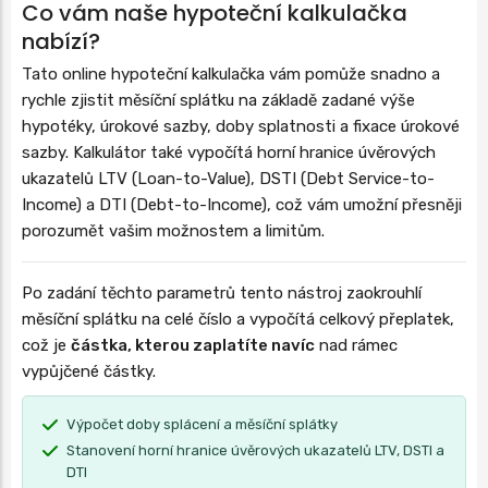
Co vám naše hypoteční kalkulačka
nabízí?
Tato online hypoteční kalkulačka vám pomůže snadno a
rychle zjistit měsíční splátku na základě zadané výše
hypotéky, úrokové sazby, doby splatnosti a fixace úrokové
sazby. Kalkulátor také vypočítá horní hranice úvěrových
ukazatelů LTV (Loan-to-Value), DSTI (Debt Service-to-
Income) a DTI (Debt-to-Income), což vám umožní přesněji
porozumět vašim možnostem a limitům.
Po zadání těchto parametrů tento nástroj zaokrouhlí
měsíční splátku na celé číslo a vypočítá celkový přeplatek,
což je
částka, kterou zaplatíte navíc
nad rámec
vypůjčené částky.
Výpočet doby splácení a měsíční splátky
Stanovení horní hranice úvěrových ukazatelů LTV, DSTI a
DTI