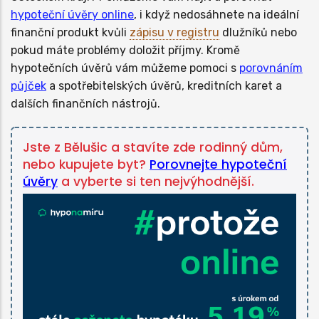
hypoteční úvěry online
, i když nedosáhnete na ideální
finanční produkt kvůli
zápisu v registru
dlužníků nebo
pokud máte problémy doložit příjmy. Kromě
hypotečních úvěrů vám můžeme pomoci s
porovnáním
půjček
a spotřebitelských úvěrů, kreditních karet a
dalších finančních nástrojů.
Jste z Bělušic a stavíte zde rodinný dům,
nebo kupujete byt?
Porovnejte hypoteční
úvěry
a vyberte si ten nejvýhodnější.