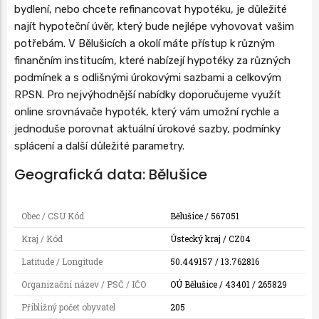
bydlení, nebo chcete refinancovat hypotéku, je důležité
najít hypoteční úvěr, který bude nejlépe vyhovovat vašim
potřebám. V Bělušicích a okolí máte přístup k různým
finančním institucím, které nabízejí hypotéky za různých
podmínek a s odlišnými úrokovými sazbami a celkovým
RPSN. Pro nejvýhodnější nabídky doporučujeme využít
online srovnávače hypoték, který vám umožní rychle a
jednoduše porovnat aktuální úrokové sazby, podmínky
splácení a další důležité parametry.
Geografická data: Bělušice
Obec / CSU Kód
Bělušice / 567051
Kraj / Kód
Ústecký kraj / CZ04
Latitude / Longitude
50.449157 / 13.762816
Organizační název / PSČ / IČO
OÚ Bělušice / 43401 / 265829
Přibližný počet obyvatel
205