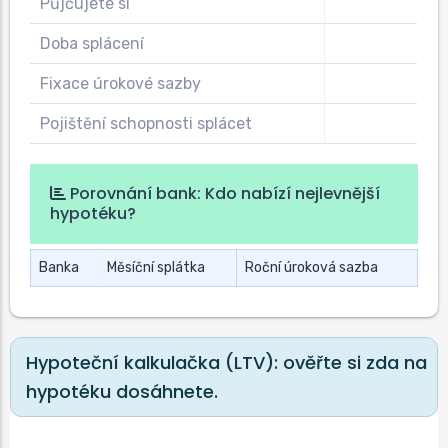
Půjčujete si
Doba splácení
Fixace úrokové sazby
Pojištění schopnosti splácet
Porovnání bank: Kdo nabízí nejlevnější
hypotéku?
Banka
Měsíční splátka
Roční úroková sazba
Hypoteční kalkulačka (LTV): ověřte si zda na
hypotéku dosáhnete.