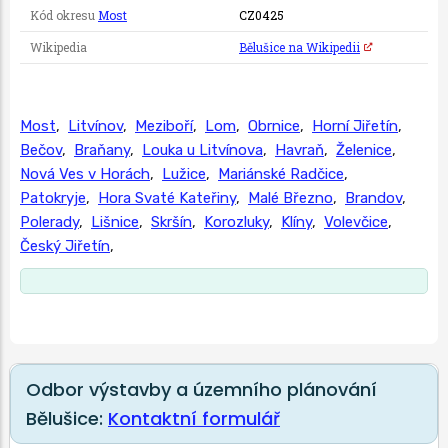
Kód okresu
Most
CZ0425
Wikipedia
Bělušice na Wikipedii
Most
,
Litvínov
,
Meziboří
,
Lom
,
Obrnice
,
Horní Jiřetín
,
Bečov
,
Braňany
,
Louka u Litvínova
,
Havraň
,
Želenice
,
Nová Ves v Horách
,
Lužice
,
Mariánské Radčice
,
Patokryje
,
Hora Svaté Kateřiny
,
Malé Březno
,
Brandov
,
Polerady
,
Lišnice
,
Skršín
,
Korozluky
,
Klíny
,
Volevčice
,
Český Jiřetín
,
Odbor výstavby a územního plánování
Bělušice:
Kontaktní formulář