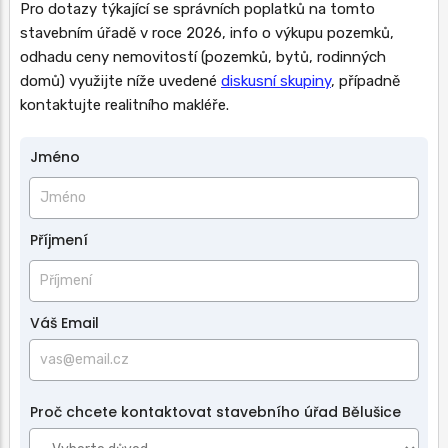
Pro dotazy týkající se správních poplatků na tomto
stavebním úřadě v roce 2026, info o výkupu pozemků,
odhadu ceny nemovitostí (pozemků, bytů, rodinných
domů) využijte níže uvedené
diskusní skupiny
, případně
kontaktujte realitního makléře.
Jméno
Jméno
a
příjmení
Příjmení
Váš Email
Proč chcete kontaktovat stavebního úřad Bělušice