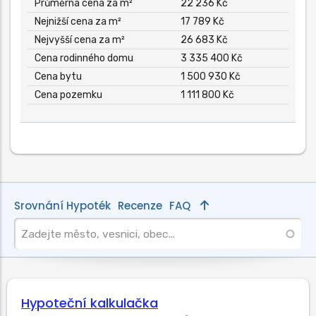
Průměrná cena za m²
22 236 Kč
Nejnižší cena za m²
17 789 Kč
Nejvyšší cena za m²
26 683 Kč
Cena rodinného domu
3 335 400 Kč
Cena bytu
1 500 930 Kč
Cena pozemku
1 111 800 Kč
Srovnání Hypoték
Recenze
FAQ
Hypoteční kalkulačka