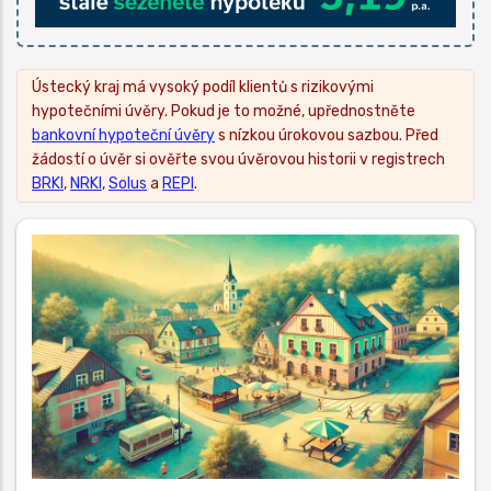
Ústecký kraj má vysoký podíl klientů s rizikovými
hypotečními úvěry. Pokud je to možné, upřednostněte
bankovní hypoteční úvěry
s nízkou úrokovou sazbou. Před
žádostí o úvěr si ověřte svou úvěrovou historii v registrech
BRKI
,
NRKI
,
Solus
a
REPI
.