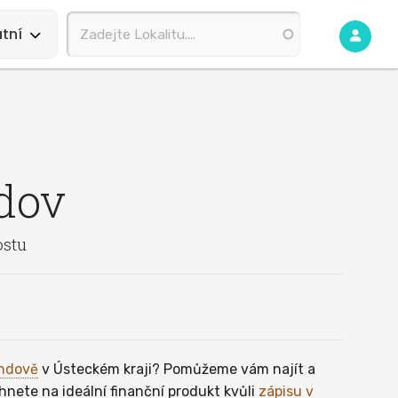
tní
dov
ostu
ndově
v Ústeckém kraji? Pomůžeme vám najít a
hnete na ideální finanční produkt kvůli
zápisu v