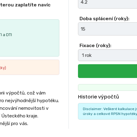
kterou zaplatíte navíc
Doba splácení (roky):
I a DTI
Fixace (roky):
tky)
rii výpočtů, což vám
Historie výpočtů
o nejvýhodnější hypotéku.
nancování nemovitosti v
Disclaimer: Veškeré kalkulace 
úroky a celkové RPSN hypotéky s
í Ústeckého kraje.
ější pro vás.