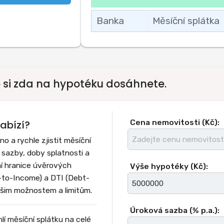
Banka
Měsíční splátka
e si zda na hypotéku dosáhnete.
Cena nemovitosti (Kč):
abízí?
 a rychle zjistit měsíční
sazby, doby splatnosti a
ní hranice úvěrových
Výše hypotéky (Kč):
-to-Income) a DTI (Debt-
šim možnostem a limitům.
Úroková sazba (% p.a.):
í měsíční splátku na celé