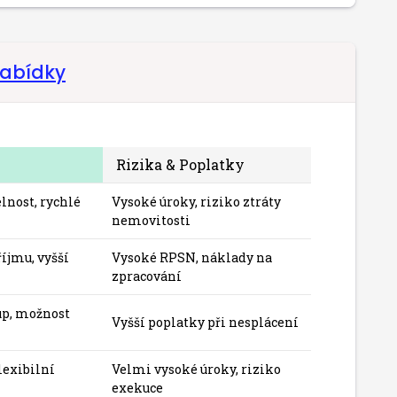
nabídky
Rizika & Poplatky
lnost, rychlé
Vysoké úroky, riziko ztráty
nemovitosti
íjmu, vyšší
Vysoké RPSN, náklady na
zpracování
up, možnost
Vyšší poplatky při nesplácení
lexibilní
Velmi vysoké úroky, riziko
exekuce