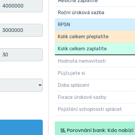
Měsíčně zaplatíte
Roční úroková sazba
RPSN
Kolik celkem přeplatíte
Kolik celkem zaplatíte
Hodnota nemovitosti
Půjčujete si
Doba splácení
Fixace úrokové sazby
Pojištění schopnosti splácet
Porovnání bank: Kdo nabízí 