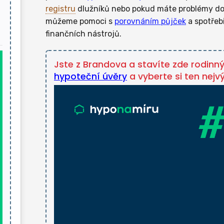
registru
dlužníků nebo pokud máte problémy dol
můžeme pomoci s
porovnáním půjček
a spotřebi
finančních nástrojů.
Jste z Brandova a stavíte zde rodinn
hypoteční úvěry
a vyberte si ten nejv