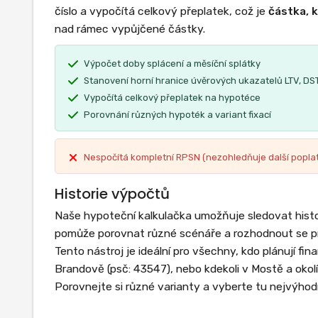
číslo a vypočítá celkový přeplatek, což je
částka, 
nad rámec vypůjčené částky.
Výpočet doby splácení a měsíční splátky
Stanovení horní hranice úvěrových ukazatelů LTV, DST
Vypočítá celkový přeplatek na hypotéce
Porovnání různých hypoték a variant fixací
Nespočítá kompletní RPSN (nezohledňuje další popla
Historie výpočtů
Naše hypoteční kalkulačka umožňuje sledovat histo
pomůže porovnat různé scénáře a rozhodnout se pr
Tento nástroj je ideální pro všechny, kdo plánují fi
Brandově (psč: 43547), nebo kdekoli v Mostě a okol
Porovnejte si různé varianty a vyberte tu nejvýhodn