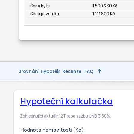
Cena bytu
1 500 930 Kč
Cena pozemku
1 111 800 Kč
Srovnání Hypoték
Recenze
FAQ
Hypoteční kalkulačka
Zohledňující aktuální 2T repo sazbu ČNB
3.50
%.
Hodnota nemovitosti (Kč):