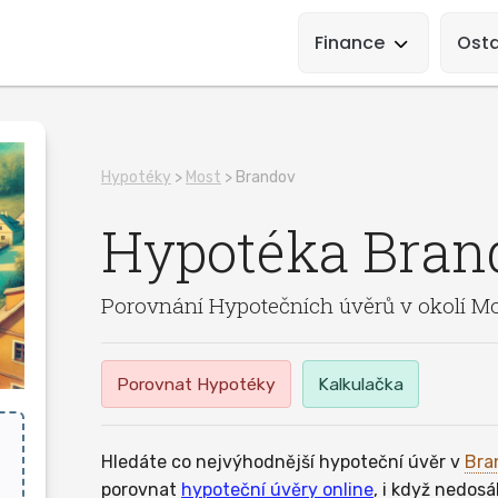
Main
Navigation
Finance
Osta
Hypotéky
>
Most
> Brandov
Hypotéka
Bran
Porovnání Hypotečních úvěrů v okolí M
Porovnat Hypotéky
Kalkulačka
Hledáte co nejvýhodnější hypoteční úvěr v
Bra
porovnat
hypoteční úvěry online
, i když nedosá