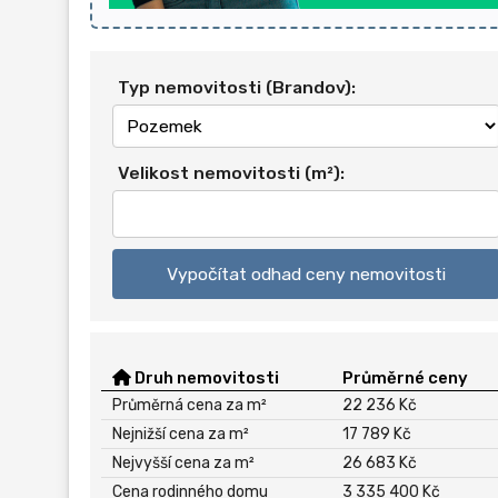
Typ nemovitosti (Brandov):
Velikost nemovitosti (m²):
Vypočítat odhad ceny nemovitosti
Druh nemovitosti
Průměrné ceny
Průměrná cena za m²
22 236 Kč
Nejnižší cena za m²
17 789 Kč
Nejvyšší cena za m²
26 683 Kč
Cena rodinného domu
3 335 400 Kč