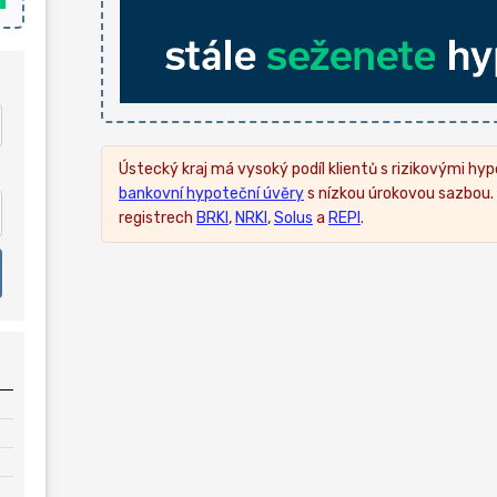
Ústecký kraj má vysoký podíl klientů s rizikovými h
bankovní hypoteční úvěry
s nízkou úrokovou sazbou. P
registrech
BRKI
,
NRKI
,
Solus
a
REPI
.