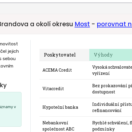
randova a okolí okresu
Most
-
porovnat 
emovitost
el jejich
Poskytovatel
Výhody
 s sebou
nkovním
Vysoká schvalovate
ACEMA Credit
vyřízení
éky
Bez prokazování př
Vitacredit
dostupnost
Individuální příst
Hypoteční banka
záznamy v
refinancování
Nebankovní
Rychlé schválení, f
společnost ABC
podmínky