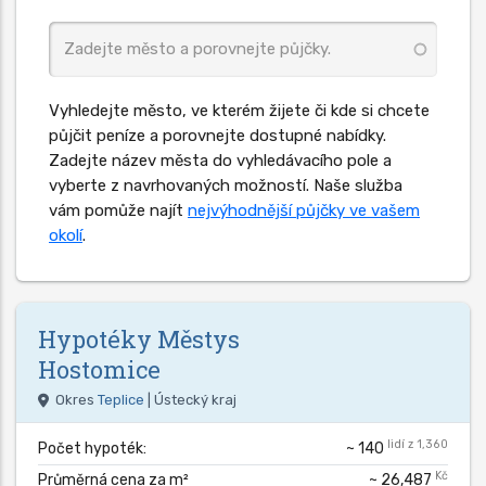
Vyhledejte město, ve kterém žijete či kde si chcete
půjčit peníze a porovnejte dostupné nabídky.
Zadejte název města do vyhledávacího pole a
vyberte z navrhovaných možností. Naše služba
vám pomůže najít
nejvýhodnější půjčky ve vašem
okolí
.
Hypotéky
Městys
Hostomice
Okres
Teplice
| Ústecký kraj
lidí z 1,360
Počet hypoték:
~ 140
Kč
Průměrná cena za m²
~ 26,487