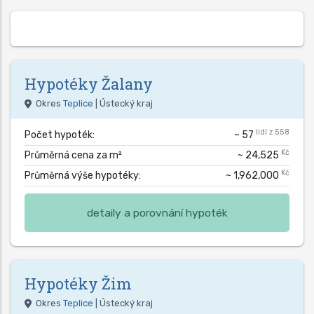
Hypotéky
Žalany
Okres
Teplice
| Ústecký kraj
lidí z 558
Počet hypoték:
~ 57
Kč
Průměrná cena za m²
~ 24,525
Kč
Průměrná výše hypotéky:
~ 1,962,000
detaily a porovnání hypoték
Hypotéky
Žim
Okres
Teplice
| Ústecký kraj