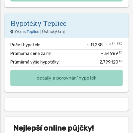
Hypotéky
Teplice
Okres
Teplice
| Ústecký kraj
lidí z 54,552
Počet hypoték:
~ 11,238
Kč
Průměrná cena za m²
~ 34,989
Kč
Průměrná výše hypotéky:
~ 2,799,120
detaily a porovnání hypoték
Nejlepší online půjčky!