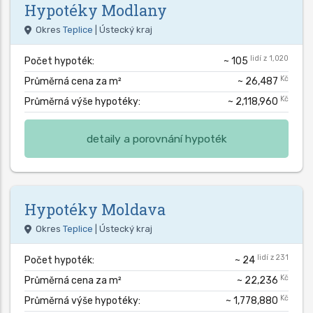
Hypotéky
Modlany
Okres
Teplice
| Ústecký kraj
lidí z 1,020
Počet hypoték:
~ 105
Kč
Průměrná cena za m²
~ 26,487
Kč
Průměrná výše hypotéky:
~ 2,118,960
detaily a porovnání hypoték
Hypotéky
Moldava
Okres
Teplice
| Ústecký kraj
lidí z 231
Počet hypoték:
~ 24
Kč
Průměrná cena za m²
~ 22,236
Kč
Průměrná výše hypotéky:
~ 1,778,880