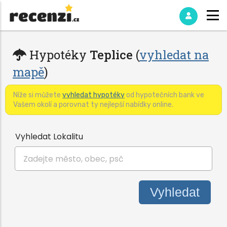
Hypotéky
Teplice
(
vyhledat na
mapě
)
Níže si můžete
vyhledat hypotéky
od hypotečních bank ve
Vašem okolí a porovnat ty nejlepší nabídky online.
Vyhledat Lokalitu