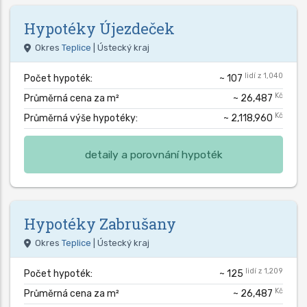
Hypotéky
Újezdeček
Okres
Teplice
| Ústecký kraj
lidí z 1,040
Počet hypoték:
~ 107
Kč
Průměrná cena za m²
~ 26,487
Kč
Průměrná výše hypotéky:
~ 2,118,960
detaily a porovnání hypoték
Hypotéky
Zabrušany
Okres
Teplice
| Ústecký kraj
lidí z 1,209
Počet hypoték:
~ 125
Kč
Průměrná cena za m²
~ 26,487