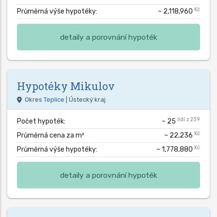
Kč
Průměrná výše hypotéky:
~ 2,118,960
detaily a porovnání hypoték
Hypotéky
Mikulov
Okres
Teplice
| Ústecký kraj
lidí z 239
Počet hypoték:
~ 25
Kč
Průměrná cena za m²
~ 22,236
Kč
Průměrná výše hypotéky:
~ 1,778,880
detaily a porovnání hypoték