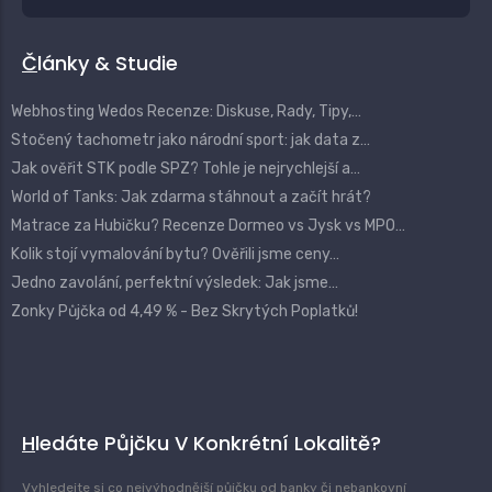
Články & Studie
Webhosting Wedos Recenze: Diskuse, Rady, Tipy,…
Stočený tachometr jako národní sport: jak data z…
Jak ověřit STK podle SPZ? Tohle je nejrychlejší a…
World of Tanks: Jak zdarma stáhnout a začít hrát?
Matrace za Hubičku? Recenze Dormeo vs Jysk vs MPO…
Kolik stojí vymalování bytu? Ověřili jsme ceny…
Jedno zavolání, perfektní výsledek: Jak jsme…
Zonky Půjčka od 4,49 % - Bez Skrytých Poplatků!
Hledáte Půjčku V Konkrétní Lokalitě?
Vyhledejte si co nejvýhodnější půjčku od banky či nebankovní