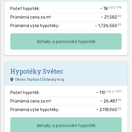
lidí z 176
Počet hypoték:
~ 18
Kč
Průměrná cena za m²
~ 21,582
Kč
Průměrná výše hypotéky:
~ 1,726,560
detaily a porovnání hypoték
Hypotéky
Světec
Okres
Teplice
| Ústecký kraj
lidí z 1,071
Počet hypoték:
~ 110
Kč
Průměrná cena za m²
~ 26,487
Kč
Průměrná výše hypotéky:
~ 2,118,960
detaily a porovnání hypoték