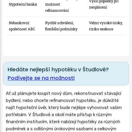
Vyšší poplatky při
Hypoteční banka
možnost
nesplácení
refinancování
Nebankovní
Rychlé schválení,
Velmi vysoké úroky,
společnost ABC
flexibilní podmínky
riziko exekuce
Hledáte nejlepší hypotéku v Študlově?
Podívejte se na možnosti
Ať už plánujete koupit nový dům, rekonstruovat stávající
bydlení, nebo chcete refinancovat hypotéku, je důležité
najít hypoteční úvěr, který bude nejlépe vyhovovat vašim
potřebám. V Študlově a okolí máte přístup k různým
finančním institucím, které nabízejí hypotéky za různých
podmínek a s odlišnými úrokovými sazbami a celkovým