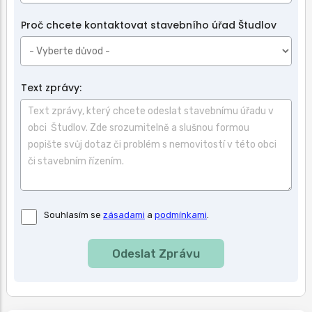
Proč chcete kontaktovat stavebního úřad Študlov
Text zprávy:
Souhlas
Souhlasím se
zásadami
a
podmínkami
.
se
zásadami
a
podmínkami
použití.