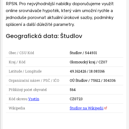
RPSN. Pro nejvýhodnější nabídky doporučujeme využít
online srovnávače hypoték, který vám umožní rychle a
jednoduše porovnat aktuální úrokové sazby, podmínky
splácení a další důležité parametry.
Geografická data: Študlov
Obec / CSU Kód
Študlov / 544931
Kraj / Kód
Olomoucký kraj / CZ07
Latitude / Longitude
49.162426 / 18.083166
Organizační název / PSČ / IČO
OÚ Študlov / 75612 / 304336
Přibližný počet obyvatel
564
Kód okresu
Vsetín
CZ0723
Wikipedia
Študlov na Wikipedii