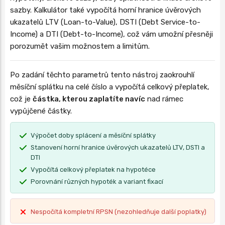
sazby. Kalkulátor také vypočítá horní hranice úvěrových
ukazatelů LTV (Loan-to-Value), DSTI (Debt Service-to-
Income) a DTI (Debt-to-Income), což vám umožní přesněji
porozumět vašim možnostem a limitům.
Po zadání těchto parametrů tento nástroj zaokrouhlí
měsíční splátku na celé číslo a vypočítá celkový přeplatek,
což je
částka, kterou zaplatíte navíc
nad rámec
vypůjčené částky.
Výpočet doby splácení a měsíční splátky
Stanovení horní hranice úvěrových ukazatelů LTV, DSTI a
DTI
Vypočítá celkový přeplatek na hypotéce
Porovnání různých hypoték a variant fixací
Nespočítá kompletní RPSN (nezohledňuje další poplatky)