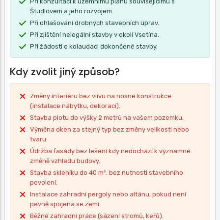
Při konzultaci k územnímu plánu souvisejícímu s
Študlovem a jeho rozvojem.
Při ohlašování drobných stavebních úprav.
Při zjištění nelegální stavby v okolí Vsetína.
Při žádosti o kolaudaci dokončené stavby.
Kdy zvolit jiný způsob?
Změny interiéru bez vlivu na nosné konstrukce
(instalace nábytku, dekorací).
Stavba plotu do výšky 2 metrů na vašem pozemku.
Výměna oken za stejný typ bez změny velikosti nebo
tvaru.
Údržba fasády bez lešení kdy nedochází k významné
změně vzhledu budovy.
Stavba skleníku do 40 m², bez nutnosti stavebního
povolení.
Instalace zahradní pergoly nebo altánu, pokud není
pevně spojena se zemí.
Běžné zahradní práce (sázení stromů, keřů).