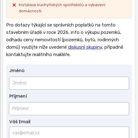
Instalace kuchyňských spotřebičů a vybavení
domácnosti.
Pro dotazy týkající se správních poplatků na tomto
stavebním úřadě v roce 2026, info o výkupu pozemků,
odhadu ceny nemovitostí (pozemků, bytů, rodinných
domů) využijte níže uvedené
diskusní skupiny
, případně
kontaktujte realitního makléře.
Jméno
Jméno
a
příjmení
Příjmení
Váš Email