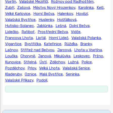
Vsetín
,
Valašské Meziříčí
,
Rožnov pod Radhoštěm
,
Zubří
,
Zašová
,
Městys Nový Hrozenkov
,
Karolinka
,
Kelč
,
Velké Karlovice
,
Horní Bečva
,
Halenkov
,
Hovězí
,
Valašská Bystřice
,
Huslenky
,
Hošťálková
,
Hutisko-Solanec
,
Jablůnka
,
Lešná
,
Dolní Bečva
,
Lidečko
,
Ratiboř
,
Prostřední Bečva
,
Vidče
,
Francova Lhota
,
Liptál
,
Horní Lideč
,
Valašská Polanka
,
Vigantice
,
Bystřička
,
Kateřinice
,
Růžďka
,
Branky
,
Lačnov
,
Střítež nad Bečvou
,
Jarcová
,
Lhota u Vsetína
,
Loučka
,
Choryně
,
Janová
,
Mikulůvka
,
Leskovec
,
Pržno
,
Kunovice
,
Střelná
,
Ústí
,
Zděchov
,
Lužná
,
Police
,
Pozděchov
,
Prlov
,
Velká Lhota
,
Valašská Senice
,
Kladeruby
,
Oznice
,
Malá Bystřice
,
Seninka
,
Valašské Příkazy
,
Podolí
,