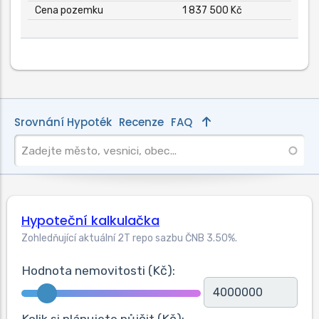
Cena pozemku
1 837 500 Kč
Srovnání Hypoték
Recenze
FAQ
Hypoteční kalkulačka
Zohledňující aktuální 2T repo sazbu ČNB
3.50
%.
Hodnota nemovitosti (Kč):
Kolik si plánujete půjčit (Kč):