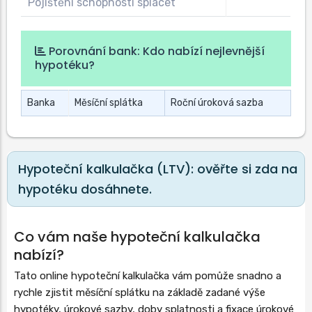
Pojištění schopnosti splácet
Porovnání bank: Kdo nabízí nejlevnější
hypotéku?
Banka
Měsíční splátka
Roční úroková sazba
Hypoteční kalkulačka (LTV): ověřte si zda na
hypotéku dosáhnete.
Co vám naše hypoteční kalkulačka
nabízí?
Tato online hypoteční kalkulačka vám pomůže snadno a
rychle zjistit měsíční splátku na základě zadané výše
hypotéky, úrokové sazby, doby splatnosti a fixace úrokové