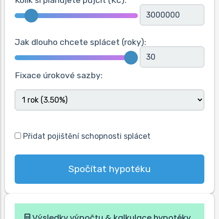
Jak dlouho chcete splácet (roky):
Fixace úrokové sazby:
Přidat pojištění schopnosti splácet
Spočítat hypotéku
Výsledky výpočtu & kalkulace hypotéky