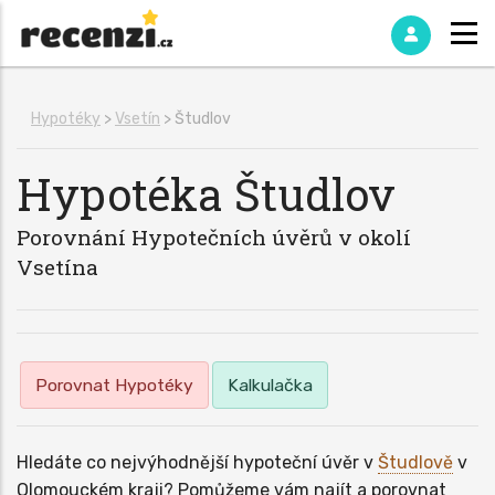
Hypotéky
>
Vsetín
> Študlov
Hypotéka
Študlov
Porovnání Hypotečních úvěrů v okolí
Vsetína
Porovnat Hypotéky
Kalkulačka
Hledáte co nejvýhodnější hypoteční úvěr v
Študlově
v
Olomouckém kraji? Pomůžeme vám najít a porovnat