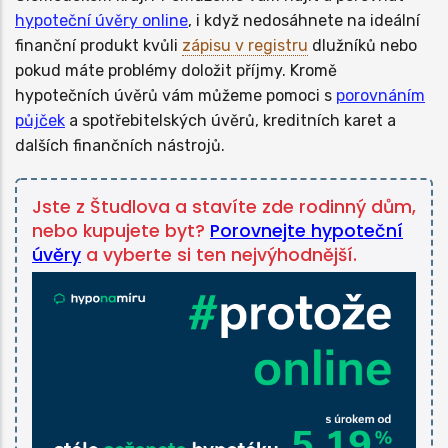
hypoteční úvěry online
, i když nedosáhnete na ideální
finanční produkt kvůli
zápisu v registru
dlužníků nebo
pokud máte problémy doložit příjmy. Kromě
hypotečních úvěrů vám můžeme pomoci s
porovnáním
půjček
a spotřebitelských úvěrů, kreditních karet a
dalších finančních nástrojů.
Jste z Študlova a stavíte zde rodinný dům,
nebo kupujete byt?
Porovnejte hypoteční
úvěry
a vyberte si ten nejvýhodnější.