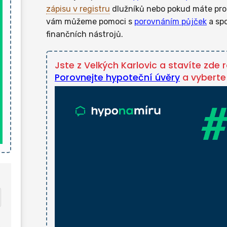
zápisu v registru
dlužníků nebo pokud máte pro
vám můžeme pomoci s
porovnáním půjček
a spo
finančních nástrojů.
Jste z Velkých Karlovic a stavíte zde
Porovnejte hypoteční úvěry
a vyberte 