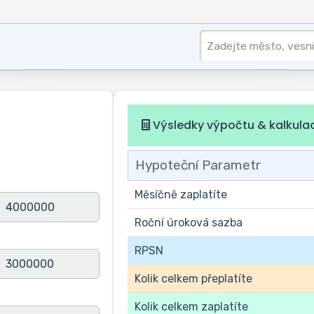
Výsledky výpočtu & kalkula
Hypoteční Parametr
Měsíčně zaplatíte
Roční úroková sazba
RPSN
Kolik celkem přeplatíte
Kolik celkem zaplatíte