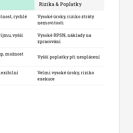
Rizika & Poplatky
lnost, rychlé
Vysoké úroky, riziko ztráty
nemovitosti
íjmu, vyšší
Vysoké RPSN, náklady na
zpracování
up, možnost
Vyšší poplatky při nesplácení
lexibilní
Velmi vysoké úroky, riziko
exekuce