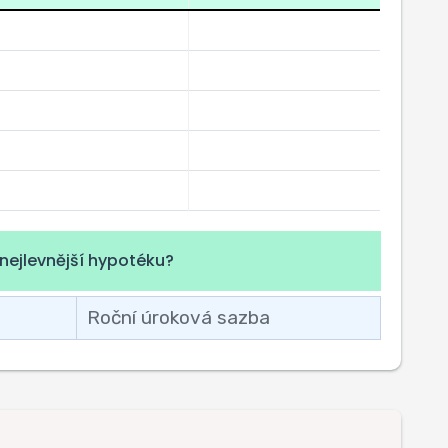
nejlevnější hypotéku?
Roční úroková sazba