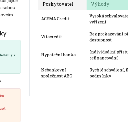
el jejich
Poskytovatel
Výhody
 s sebou
nkovním
Vysoká schvalovate
ACEMA Credit
vyřízení
éky
Bez prokazování př
Vitacredit
dostupnost
Individuální příst
Hypoteční banka
záznamy v
refinancování
Nebankovní
Rychlé schválení, f
společnost ABC
podmínky
y
ním
ácet