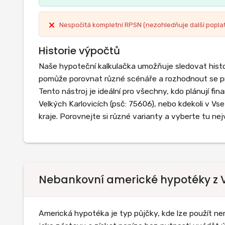
Nespočítá kompletní RPSN (nezohledňuje další popla
Historie výpočtů
Naše hypoteční kalkulačka umožňuje sledovat histo
pomůže porovnat různé scénáře a rozhodnout se pr
Tento nástroj je ideální pro všechny, kdo plánují fi
Velkých Karlovicích (psč: 75606), nebo kdekoli v Vs
kraje. Porovnejte si různé varianty a vyberte tu nej
Nebankovní americké hypotéky z Ve
Americká hypotéka je typ půjčky, kde lze použít n