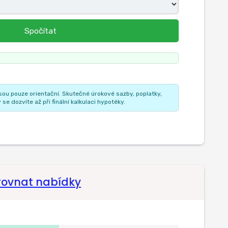
Spočítat
jsou pouze orientační. Skutečné úrokové sazby, poplatky,
e dozvíte až při finální kalkulaci hypotéky.
rovnat nabídky