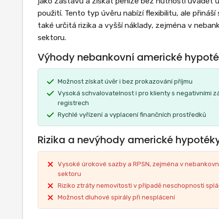
jako zástavu a získat peníze bez nutnosti uvádět úč
použití. Tento typ úvěru nabízí flexibilitu, ale přináší
také určitá rizika a vyšší náklady, zejména v neba
sektoru.
Výhody nebankovní americké hypot
Možnost získat úvěr i bez prokazování příjmu
Vysoká schvalovatelnost i pro klienty s negativními 
registrech
Rychlé vyřízení a vyplacení finančních prostředků
Rizika a nevýhody americké hypoték
Vysoké úrokové sazby a RPSN, zejména v nebankov
sektoru
Riziko ztráty nemovitosti v případě neschopnosti spl
Možnost dluhové spirály při nesplácení