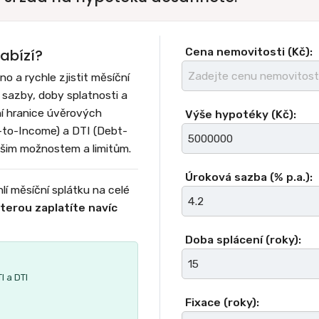
Cena nemovitosti (Kč):
abízí?
 a rychle zjistit měsíční
sazby, doby splatnosti a
ní hranice úvěrových
Výše hypotéky (Kč):
-to-Income) a DTI (Debt-
šim možnostem a limitům.
Úroková sazba (% p.a.):
í měsíční splátku na celé
kterou zaplatíte navíc
Doba splácení (roky):
I a DTI
Fixace (roky):