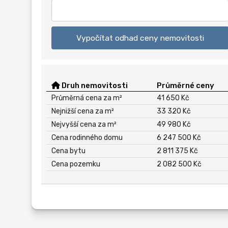
Vypočítat odhad ceny nemovitosti
Druh nemovitosti
Průměrné ceny
Průměrná cena za m²
41 650 Kč
Nejnižší cena za m²
33 320 Kč
Nejvyšší cena za m²
49 980 Kč
Cena rodinného domu
6 247 500 Kč
Cena bytu
2 811 375 Kč
Cena pozemku
2 082 500 Kč