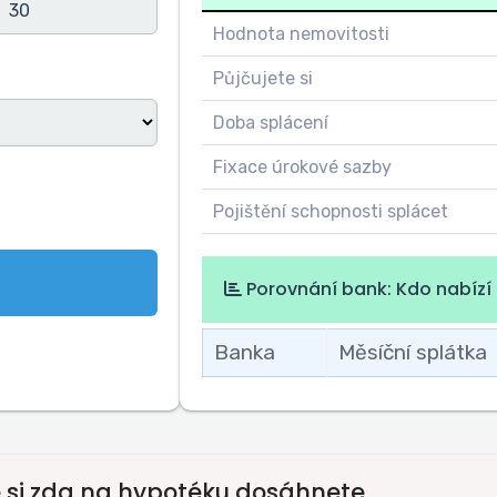
Hodnota nemovitosti
Půjčujete si
Doba splácení
Fixace úrokové sazby
Pojištění schopnosti splácet
Porovnání bank: Kdo nabízí 
Banka
Měsíční splátka
e si zda na hypotéku dosáhnete.