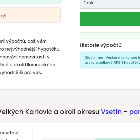
tky)
rii výpočtů, což vám
Historie výpočtů
o nejvýhodnější hypotéku.
nancování nemovitosti v
Disclaimer: Veškeré kalkulace 
úroky a celkové RPSN hypotéky s
etíně a okolí Olomouckého
výhodnější pro vás.
lkých Karlovic a okolí okresu
Vsetín
-
po
emovitost