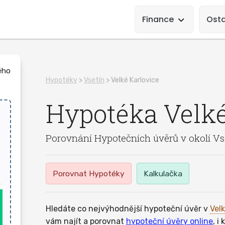
Main
Navigation
Finance
Osta
Hypotéky
>
Vsetín
> Velké Karlovice
Hypotéka
Velké
Porovnání Hypotečních úvěrů v okolí Vs
Porovnat Hypotéky
Kalkulačka
Hledáte co nejvýhodnější hypoteční úvěr v
Vel
vám najít a porovnat
hypoteční úvěry online
, i