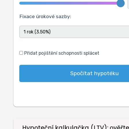
Fixace úrokové sazby:
Přidat pojištění schopnosti splácet
Spočítat hypotéku
Hypoteční kalkulačka (LTV): ověřt