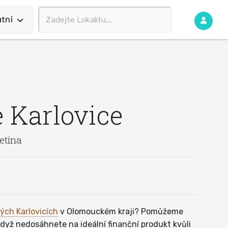
tní
 Karlovice
etína
kých Karlovicích
v Olomouckém kraji? Pomůžeme
 když nedosáhnete na ideální finanční produkt kvůli