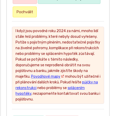
Pochválit
I když jsou povodně roku 2024 za námi, mnoho lidí
stále řeší problémy, které nebyly dosud vyřešeny.
Potíže s pojistným plněním, nedostatečné pojistky
na živelné pohromy, komplikace při rekonstrukcích
nebo problémy se splácením hypoték zůstávají.
Pokud se potýkáte s těmito následky,
doporučujeme se neprodleně obrátit na svou
pojišťovnu a banku, jakmile zjistíte škody na
majetku.
Povodňové mapy
mohou být užitečné i
při plánování dalších kroků. Pokud řešíte
půjčky na
rekonstrukci
nebo problémy se
splácením
hypotéky
, nezapomeňte kontaktovat svou banku i
pojišťovnu.