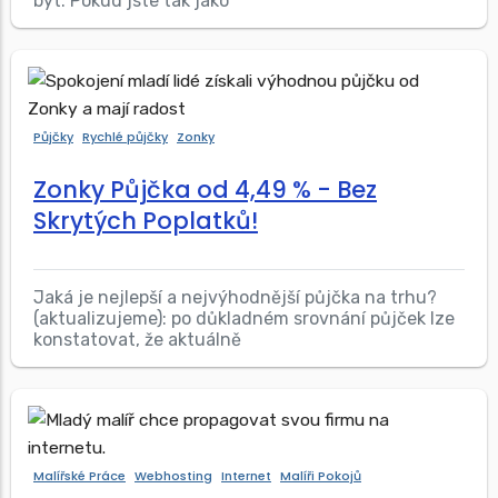
byt. Pokud jste tak jako
Půjčky
Rychlé půjčky
Zonky
Zonky Půjčka od 4,49 % - Bez
Skrytých Poplatků!
Jaká je nejlepší a nejvýhodnější půjčka na trhu?
(aktualizujeme): po důkladném srovnání půjček lze
konstatovat, že aktuálně
Malířské Práce
Webhosting
Internet
Malíři Pokojů