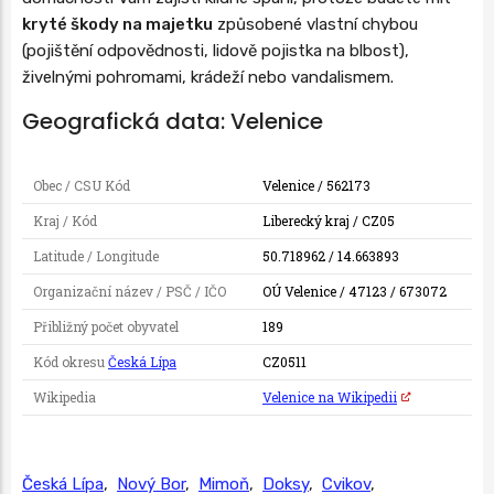
kryté škody na majetku
způsobené vlastní chybou
(pojištění odpovědnosti, lidově pojistka na blbost),
živelnými pohromami, krádeží nebo vandalismem.
Geografická data: Velenice
Obec / CSU Kód
Velenice / 562173
Kraj / Kód
Liberecký kraj / CZ05
Latitude / Longitude
50.718962 / 14.663893
Organizační název / PSČ / IČO
OÚ Velenice / 47123 / 673072
Přibližný počet obyvatel
189
Kód okresu
Česká Lípa
CZ0511
Wikipedia
Velenice na Wikipedii
Česká Lípa
,
Nový Bor
,
Mimoň
,
Doksy
,
Cvikov
,