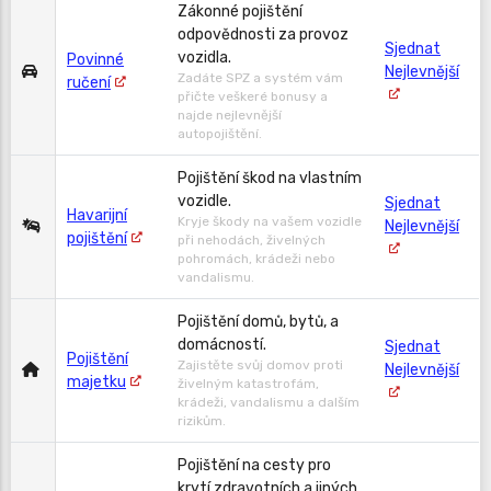
Zákonné pojištění
odpovědnosti za provoz
Sjednat
vozidla.
Povinné
Nejlevnější
Zadáte SPZ a systém vám
ručení
přičte veškeré bonusy a
najde nejlevnější
autopojištění.
Pojištění škod na vlastním
vozidle.
Sjednat
Havarijní
Kryje škody na vašem vozidle
Nejlevnější
pojištění
při nehodách, živelných
pohromách, krádeži nebo
vandalismu.
Pojištění domů, bytů, a
domácností.
Sjednat
Pojištění
Zajistěte svůj domov proti
Nejlevnější
majetku
živelným katastrofám,
krádeži, vandalismu a dalším
rizikům.
Pojištění na cesty pro
krytí zdravotních a jiných