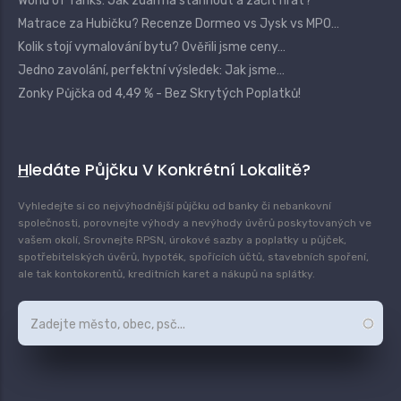
World of Tanks: Jak zdarma stáhnout a začít hrát?
Matrace za Hubičku? Recenze Dormeo vs Jysk vs MPO…
Kolik stojí vymalování bytu? Ověřili jsme ceny…
Jedno zavolání, perfektní výsledek: Jak jsme…
Zonky Půjčka od 4,49 % - Bez Skrytých Poplatků!
Hledáte Půjčku V Konkrétní Lokalitě?
Vyhledejte si co nejvýhodnější půjčku od banky či nebankovní
společnosti, porovnejte výhody a nevýhody úvěrů poskytovaných ve
vašem okolí, Srovnejte RPSN, úrokové sazby a poplatky u půjček,
spotřebitelských úvěrů, hypoték, spořících účtů, stavebních spoření,
ale tak kontokorentů, kreditních karet a nákupů na splátky.