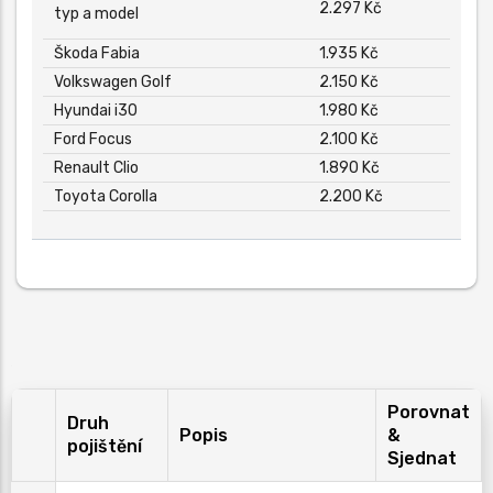
2.297 Kč
typ a model
Škoda Fabia
1.935 Kč
Volkswagen Golf
2.150 Kč
Hyundai i30
1.980 Kč
Ford Focus
2.100 Kč
Renault Clio
1.890 Kč
Toyota Corolla
2.200 Kč
Porovnat
Druh
Popis
&
pojištění
Sjednat