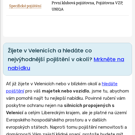
První klubová pojišťovna, Pojišťovna VZP,
Specifické pojištění
UNIQA
Žijete v Velenicích a hledáte co
nejvýhodnější pojištění v okolí?
Mrkněte na
nabídku
Ať již žijete v Velenicích nebo v blízkém okolí a
hledáte
pojištění
pro váš
majetek nebo vozidlo
, jsme tu, abychom
vám pomohli najít tu nejlepší nabídku. Povinné ručení vám
poskytne ochranu nejen na
silnicích propojených s
Velenicí
a celým Libereckým krajem, ale je platné na území
Evropského hospodářského prostoru a v dalších
evropských státech. Naproti tomu pojištění nemovitosti a
domácnosti Vám zajistí klidné spaní, protože budete mít