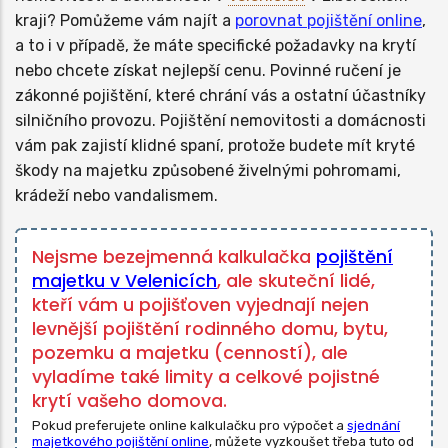
kraji? Pomůžeme vám najít a
porovnat pojištění online
,
a to i v případě, že máte specifické požadavky na krytí
nebo chcete získat nejlepší cenu. Povinné ručení je
zákonné pojištění, které chrání vás a ostatní účastníky
silničního provozu. Pojištění nemovitosti a domácnosti
vám pak zajistí klidné spaní, protože budete mít kryté
škody na majetku způsobené živelnými pohromami,
krádeží nebo vandalismem.
Nejsme bezejmenná kalkulačka
pojištění
majetku v Velenicích
, ale skuteční lidé,
kteří vám u pojišťoven vyjednají nejen
levnější pojištění rodinného domu, bytu,
pozemku a majetku (cenností), ale
vyladíme také limity a celkové pojistné
krytí vašeho domova.
Pokud preferujete online kalkulačku pro výpočet a
sjednání
majetkového pojištění online
, můžete vyzkoušet třeba tuto od