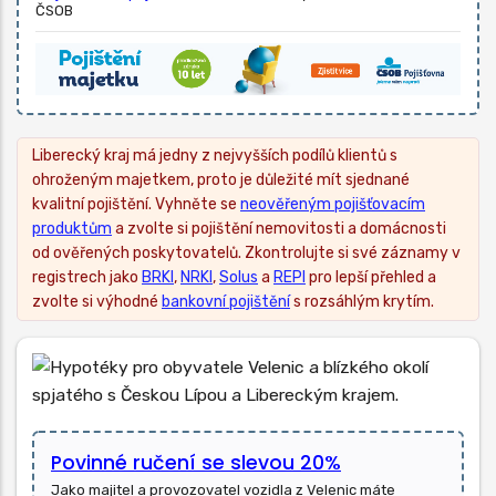
ČSOB
Liberecký kraj má jedny z nejvyšších podílů klientů s
ohroženým majetkem, proto je důležité mít sjednané
kvalitní pojištění. Vyhněte se
neověřeným pojišťovacím
produktům
a zvolte si pojištění nemovitosti a domácnosti
od ověřených poskytovatelů. Zkontrolujte si své záznamy v
registrech jako
BRKI
,
NRKI
,
Solus
a
REPI
pro lepší přehled a
zvolte si výhodné
bankovní pojištění
s rozsáhlým krytím.
Povinné ručení se slevou 20%
Jako majitel a provozovatel vozidla z Velenic máte