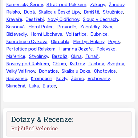
Kamenický Šenov
,
Stráž pod Ralskem
,
Zákupy
,
Žandov
,
Ralsko
,
Dubá
,
Skalice u České Lípy
,
Brniště
,
Stružnice
,
Kravaře
,
Jestřebí
,
Nový Oldřichov
,
Sloup v Čechách
,
Sosnová
,
Horní Police
,
Provodín
,
Zahrádky
,
Svor
,
Blíževedly
,
Horní Libchava
,
Volfartice
,
Dubnice
,
Kunratice u Cvikova
,
Okrouhlá
,
Městys Holany
,
Prysk
,
Pertoltice pod Ralskem
,
Hamr na Jezeře
,
Polevsko
,
Mařenice
,
Stvolínky
,
Bezděz
,
Okna
,
Tuhaň
,
Noviny pod Ralskem
,
Chlum
,
Kvítkov
,
Tachov
,
Svojkov
,
Velký Valtinov
,
Bohatice
,
Skalka u Doks
,
Chotovice
,
Radvanec
,
Krompach
,
Kozly
,
Ždírec
,
Vrchovany
,
Slunečná
,
Luka
,
Blatce
,
Dotazy & Recenze:
Pojištění Velenice