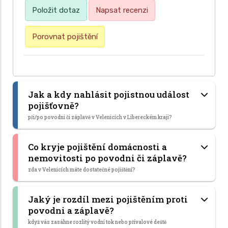
Položit dotaz
Napsat recenzi
Porovnat pojištění
Jak a kdy nahlásit pojistnou událost
pojišťovně?
při/po povodni či záplavě v Velenicích v Libereckém kraji?
Co kryje pojištění domácnosti a
nemovitosti po povodni či záplavě?
zda v Velenicích máte dostatečné pojištění?
Jaký je rozdíl mezi pojištěním proti
povodni a záplavě?
když vás zasáhne rozlitý vodní tok nebo přívalové deště