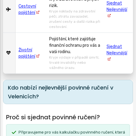
Sjednat
rizik.
Cestovní
Nejlevnější
Kryje náklady na zdravotní
pojištění
péči, ztrátu zavazadel,
zrušení cesty a další rizika při
cestování.
Pojištění, které zajišťuje
finanční ochranu pro vás a
Sjednat
Životní
vaši rodinu.
Nejlevnější
pojištění
Kryje výdaje v případě úmrtí,
trvalé invalidity nebo
vážného úrazu.
Kdo nabízí nejlevnější povinné ručení v
Velenicích?
Proč si sjednat povinné ručení?
Připravujeme pro vás kalkulačku povinného ručení, která