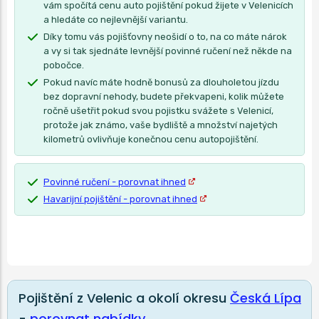
vám spočítá cenu auto pojištění pokud žijete v Velenicích
a hledáte co nejlevnější variantu.
Díky tomu vás pojišťovny neošidí o to, na co máte nárok
a vy si tak sjednáte levnější povinné ručení než někde na
pobočce.
Pokud navíc máte hodně bonusů za dlouholetou jízdu
bez dopravní nehody, budete překvapeni, kolik můžete
ročně ušetřit pokud svou pojistku svážete s Velenicí,
protože jak známo, vaše bydliště a množství najetých
kilometrů ovlivňuje konečnou cenu autopojištění.
Povinné ručení - porovnat ihned
Havarijní pojištění - porovnat ihned
Pojištění z Velenic a okolí okresu
Česká Lípa
-
porovnat nabídky