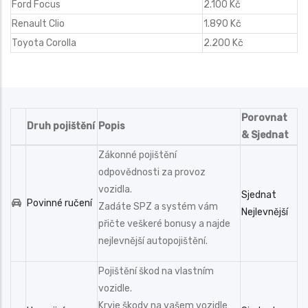
Ford Focus
2.100 Kč
Renault Clio
1.890 Kč
Toyota Corolla
2.200 Kč
Porovnat
Druh pojištění
Popis
& Sjednat
Zákonné pojištění
odpovědnosti za provoz
vozidla.
Sjednat
Povinné ručení
Zadáte SPZ a systém vám
Nejlevnější
přičte veškeré bonusy a najde
nejlevnější autopojištění.
Pojištění škod na vlastním
vozidle.
Kryje škody na vašem vozidle