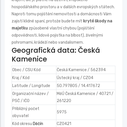
hospodářského prostoru a v dalších evropských státech.
Naproti tomu pojištění nemovitosti a domácnosti Vám
zajistí klidné spaní, protože budete mít
kryté škody na
majetku
způsobené vlastní chybou (pojištění
odpovědnosti, lidově pojistka na blbost), živelnými
pohromami, krádeží nebo vandalismem.
Geografická data: Česká
Kamenice
Obec / CSU Kód
Česká Kamenice / 562394
Kraj / Kód
Ústecký kraj / CZ04
Latitude / Longitude
50.797805 / 14.417672
Organizační název /
MěÚ Česká Kamenice / 40721 /
PSČ / IČO
261220
Přibližný počet
5975
obyvatel
Kód okresu
Děčín
CZ0421