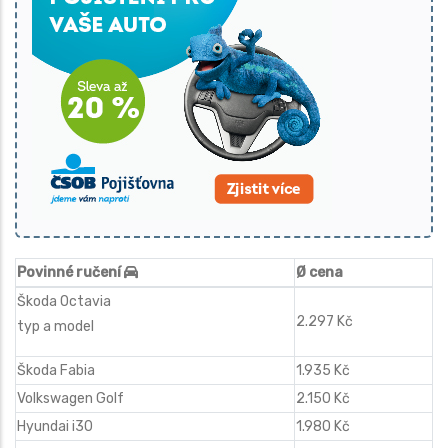
Povinné ručení
Ø cena
Škoda Octavia
2.297 Kč
typ a model
Škoda Fabia
1.935 Kč
Volkswagen Golf
2.150 Kč
Hyundai i30
1.980 Kč