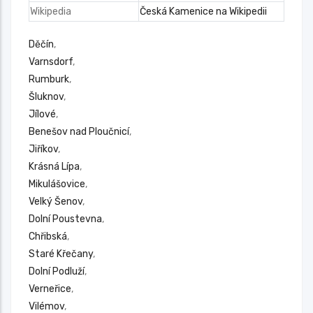
Wikipedia
Česká Kamenice na Wikipedii
Děčín
,
Varnsdorf
,
Rumburk
,
Šluknov
,
Jílové
,
Benešov nad Ploučnicí
,
Jiříkov
,
Krásná Lípa
,
Mikulášovice
,
Velký Šenov
,
Dolní Poustevna
,
Chřibská
,
Staré Křečany
,
Dolní Podluží
,
Verneřice
,
Vilémov
,