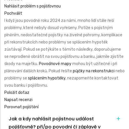
Nahlásit problém s pojišťovnou
Pochválit
I když jsou povodně roku 2024 za námi, mnoho lidí stále řeší
problémy, které nebyly dosud vyřešeny. Potíže s pojistným
plněním, nedostatečné pojistky na živelné pohromy, komplikace
při rekonstrukcích nebo problémy se splácením hypoték
zůstávají. Pokud se potýkáte s těmito následky, doporučujeme
se neprodleně obrátit na svou pojišťovnu a banku, jakmile zjistíte
škody na majetku.
Povodňové mapy
mohou být užitečné i při
plánování dalších kroků. Pokud řešíte
půjčky na rekonstrukci
nebo
problémy se
splácením hypotéky
, nezapomeňte kontaktovat
svou banku i pojišťovnu.
Položit dotaz
Napsat recenzi
Porovnat pojištění
Jak a kdy nahlásit pojistnou událost
pojišťovně?
při/po povodni či záplavě v