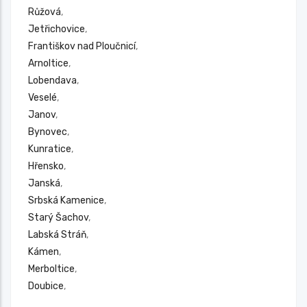
Růžová
,
Jetřichovice
,
Františkov nad Ploučnicí
,
Arnoltice
,
Lobendava
,
Veselé
,
Janov
,
Bynovec
,
Kunratice
,
Hřensko
,
Janská
,
Srbská Kamenice
,
Starý Šachov
,
Labská Stráň
,
Kámen
,
Merboltice
,
Doubice
,