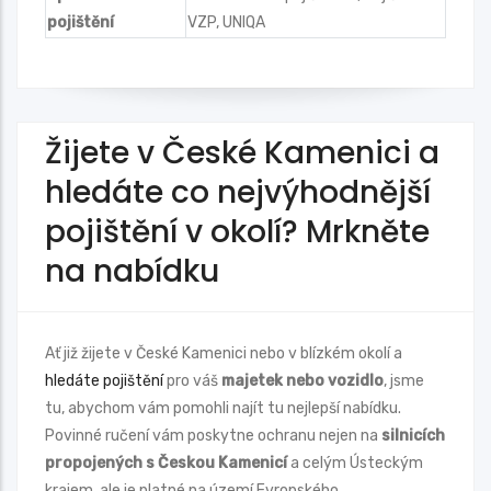
pojištění
VZP, UNIQA
Žijete v České Kamenici a
hledáte co nejvýhodnější
pojištění v okolí?
Mrkněte
na nabídku
Ať již žijete v České Kamenici nebo v blízkém okolí a
hledáte pojištění
pro váš
majetek nebo vozidlo
, jsme
tu, abychom vám pomohli najít tu nejlepší nabídku.
Povinné ručení vám poskytne ochranu nejen na
silnicích
propojených s Českou Kamenicí
a celým Ústeckým
krajem, ale je platné na území Evropského