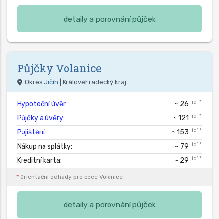
detaily a porovnání půjček
Půjčky
Volanice
Okres
Jičín
| Královéhradecký kraj
lidí *
Hypoteční úvěr:
~ 26
lidí *
Půjčky a úvěry:
~ 121
lidí *
Pojištění:
~ 153
lidí *
Nákup na splátky:
~ 79
lidí *
Kreditní karta:
~ 29
*
Orientační odhady pro obec
Volanice
.
detaily a porovnání půjček