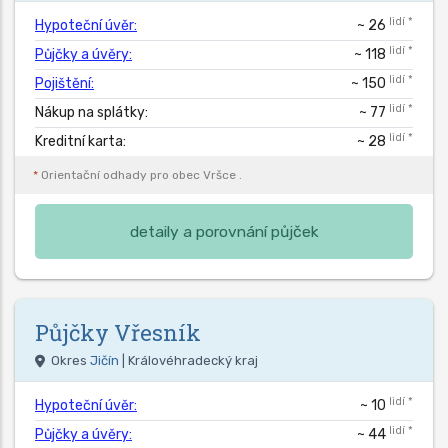
lidí *
Hypoteční úvěr:
~ 26
lidí *
Půjčky a úvěry:
~ 118
lidí *
Pojištění:
~ 150
lidí *
Nákup na splátky:
~ 77
lidí *
Kreditní karta:
~ 28
*
Orientační odhady pro obec
Vršce
.
detaily a porovnání půjček
Půjčky
Vřesník
Okres
Jičín
| Královéhradecký kraj
lidí *
Hypoteční úvěr:
~ 10
lidí *
Půjčky a úvěry:
~ 44