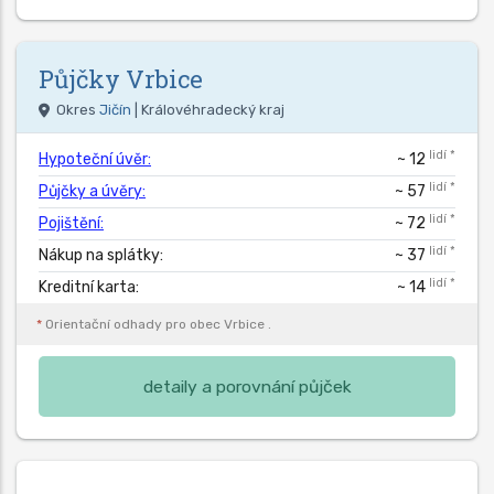
Půjčky
Vrbice
Okres
Jičín
| Královéhradecký kraj
lidí *
Hypoteční úvěr:
~ 12
lidí *
Půjčky a úvěry:
~ 57
lidí *
Pojištění:
~ 72
lidí *
Nákup na splátky:
~ 37
lidí *
Kreditní karta:
~ 14
*
Orientační odhady pro obec
Vrbice
.
detaily a porovnání půjček