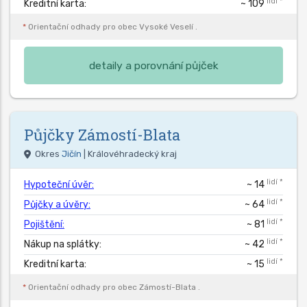
lidí *
Kreditní karta:
~ 109
*
Orientační odhady pro obec
Vysoké Veselí
.
detaily a porovnání půjček
Půjčky
Zámostí-Blata
Okres
Jičín
| Královéhradecký kraj
lidí *
Hypoteční úvěr:
~ 14
lidí *
Půjčky a úvěry:
~ 64
lidí *
Pojištění:
~ 81
lidí *
Nákup na splátky:
~ 42
lidí *
Kreditní karta:
~ 15
*
Orientační odhady pro obec
Zámostí-Blata
.