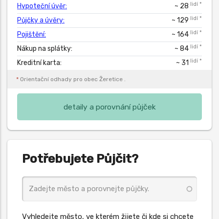
lidí *
Hypoteční úvěr:
~ 28
lidí *
Půjčky a úvěry:
~ 129
lidí *
Pojištění:
~ 164
lidí *
Nákup na splátky:
~ 84
lidí *
Kreditní karta:
~ 31
*
Orientační odhady pro obec
Žeretice
.
detaily a porovnání půjček
Potřebujete Půjčit?
Vyhledejte město, ve kterém žijete či kde si chcete