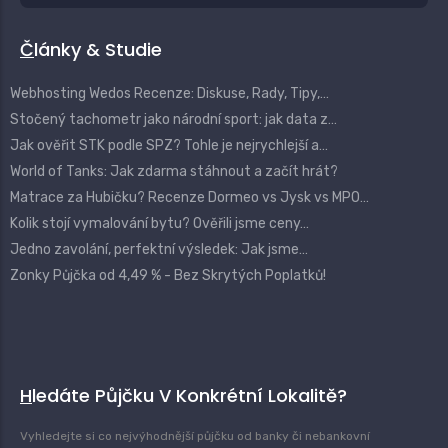
Články & Studie
Webhosting Wedos Recenze: Diskuse, Rady, Tipy,…
Stočený tachometr jako národní sport: jak data z…
Jak ověřit STK podle SPZ? Tohle je nejrychlejší a…
World of Tanks: Jak zdarma stáhnout a začít hrát?
Matrace za Hubičku? Recenze Dormeo vs Jysk vs MPO…
Kolik stojí vymalování bytu? Ověřili jsme ceny…
Jedno zavolání, perfektní výsledek: Jak jsme…
Zonky Půjčka od 4,49 % - Bez Skrytých Poplatků!
Hledáte Půjčku V Konkrétní Lokalitě?
Vyhledejte si co nejvýhodnější půjčku od banky či nebankovní