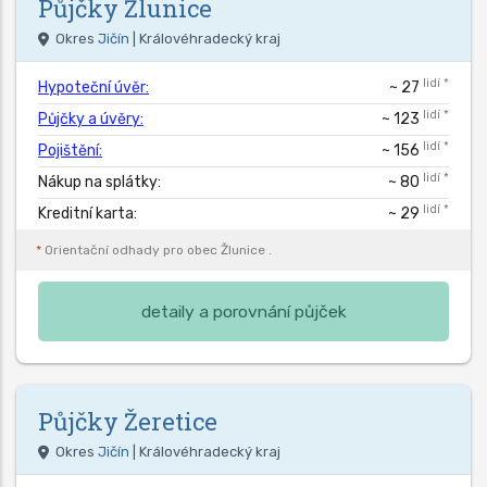
Půjčky
Žlunice
Okres
Jičín
| Královéhradecký kraj
lidí *
Hypoteční úvěr:
~ 27
lidí *
Půjčky a úvěry:
~ 123
lidí *
Pojištění:
~ 156
lidí *
Nákup na splátky:
~ 80
lidí *
Kreditní karta:
~ 29
*
Orientační odhady pro obec
Žlunice
.
detaily a porovnání půjček
Půjčky
Žeretice
Okres
Jičín
| Královéhradecký kraj