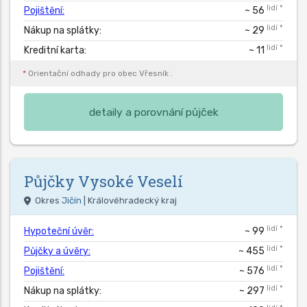
lidí *
Pojištění:
~ 56
lidí *
Nákup na splátky:
~ 29
lidí *
Kreditní karta:
~ 11
*
Orientační odhady pro obec
Vřesník
.
detaily a porovnání půjček
Půjčky
Vysoké Veselí
Okres
Jičín
| Královéhradecký kraj
lidí *
Hypoteční úvěr:
~ 99
lidí *
Půjčky a úvěry:
~ 455
lidí *
Pojištění:
~ 576
lidí *
Nákup na splátky:
~ 297