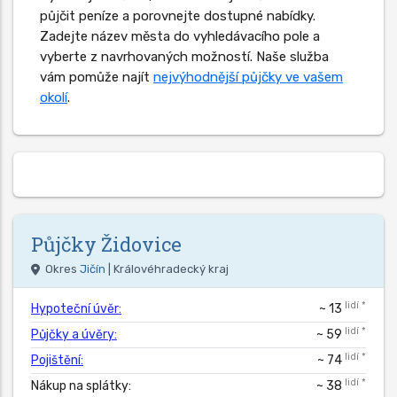
půjčit peníze a porovnejte dostupné nabídky.
Zadejte název města do vyhledávacího pole a
vyberte z navrhovaných možností. Naše služba
vám pomůže najít
nejvýhodnější půjčky ve vašem
okolí
.
Půjčky
Židovice
Okres
Jičín
| Královéhradecký kraj
lidí *
Hypoteční úvěr:
~ 13
lidí *
Půjčky a úvěry:
~ 59
lidí *
Pojištění:
~ 74
lidí *
Nákup na splátky:
~ 38