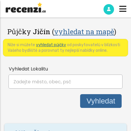
Půjčky
Jičín
(
vyhledat na mapě
)
Níže si můžete
vyhledat půjčky
od poskytovatelů v blízkosti
Vašeho bydliště a porovnat ty nejlepší nabídky online.
Vyhledat Lokalitu