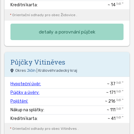
lidí *
Kreditní karta:
~ 14
*
Orientační odhady pro obec
Židovice
.
detaily a porovnání půjček
Půjčky
Vitiněves
Okres
Jičín
| Královéhradecký kraj
lidí *
Hypoteční úvěr:
~ 37
lidí *
Půjčky a úvěry:
~ 171
lidí *
Pojištění:
~ 216
lidí *
Nákup na splátky:
~ 111
lidí *
Kreditní karta:
~ 41
*
Orientační odhady pro obec
Vitiněves
.