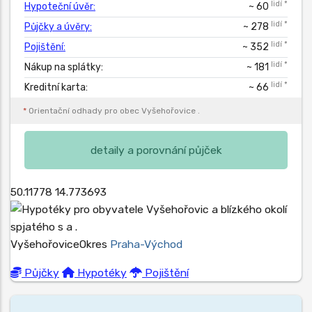
lidí *
Hypoteční úvěr:
~ 60
lidí *
Půjčky a úvěry:
~ 278
lidí *
Pojištění:
~ 352
lidí *
Nákup na splátky:
~ 181
lidí *
Kreditní karta:
~ 66
*
Orientační odhady pro obec
Vyšehořovice
.
detaily a porovnání půjček
50.11778
14.773693
Vyšehořovice
Okres
Praha-Východ
Půjčky
Hypotéky
Pojištění