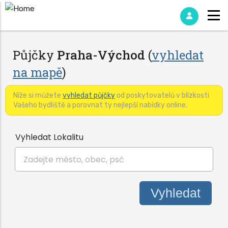
Půjčky
Praha-Východ
(
vyhledat
na mapě
)
Níže si můžete
vyhledat půjčky
od poskytovatelů v blízkosti
Vašeho bydliště a porovnat ty nejlepší nabídky online.
Vyhledat Lokalitu