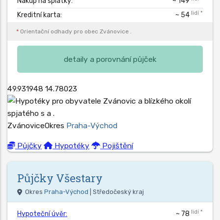
Nákup na splátky:
~ 149
lidí *
Kreditní karta:
~ 54
*
Orientační odhady pro obec
Zvánovice
.
detaily a porovnání půjček
49.931948
14.78023
Zvánovice
Okres
Praha-Východ
Půjčky
Hypotéky
Pojištění
Půjčky
Všestary
Okres
Praha-Východ
| Středočeský kraj
lidí *
Hypoteční úvěr:
~ 78