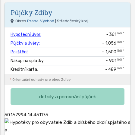
Půjčky
Zdiby
Okres
Praha-Východ
| Středočeský kraj
lidí *
Hypoteční úvěr:
~ 361
lidí *
Půjčky a úvěry:
~ 1,056
lidí *
Pojištění:
~ 1,500
lidí *
Nákup na splátky:
~ 901
lidí *
Kreditní karta:
~ 489
*
Orientační odhady pro obec
Zdiby
.
detaily a porovnání půjček
50.167994
14.451175