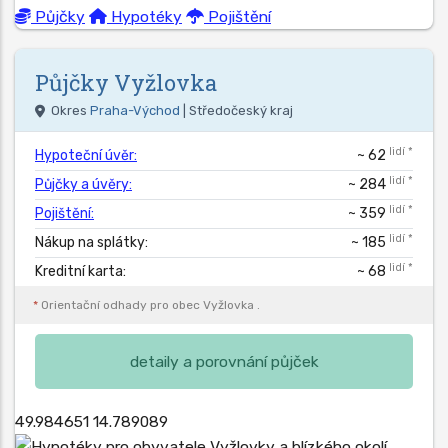
Půjčky
Hypotéky
Pojištění
Půjčky
Vyžlovka
Okres
Praha-Východ
| Středočeský kraj
lidí *
Hypoteční úvěr:
~ 62
lidí *
Půjčky a úvěry:
~ 284
lidí *
Pojištění:
~ 359
lidí *
Nákup na splátky:
~ 185
lidí *
Kreditní karta:
~ 68
*
Orientační odhady pro obec
Vyžlovka
.
detaily a porovnání půjček
49.984651
14.789089