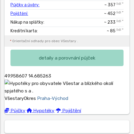
lidí *
Půjčky a úvěry:
~ 357
lidí *
Pojištění:
~ 452
lidí *
Nákup na splátky:
~ 233
lidí *
Kreditní karta:
~ 85
*
Orientační odhady pro obec
Všestary
.
detaily a porovnání půjček
49.958607
14.685263
Všestary
Okres
Praha-Východ
Půjčky
Hypotéky
Pojištění