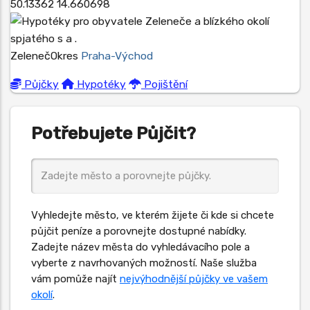
50.13362
14.660698
Zeleneč
Okres
Praha-Východ
Půjčky
Hypotéky
Pojištění
Potřebujete Půjčit?
Vyhledejte město, ve kterém žijete či kde si chcete
půjčit peníze a porovnejte dostupné nabídky.
Zadejte název města do vyhledávacího pole a
vyberte z navrhovaných možností. Naše služba
vám pomůže najít
nejvýhodnější půjčky ve vašem
okolí
.