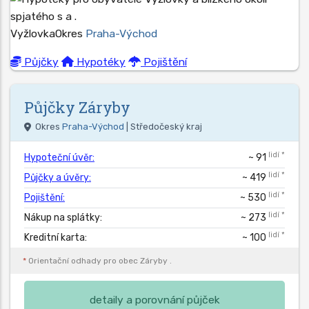
Vyžlovka
Okres
Praha-Východ
Půjčky
Hypotéky
Pojištění
Půjčky
Záryby
Okres
Praha-Východ
| Středočeský kraj
lidí *
Hypoteční úvěr:
~ 91
lidí *
Půjčky a úvěry:
~ 419
lidí *
Pojištění:
~ 530
lidí *
Nákup na splátky:
~ 273
lidí *
Kreditní karta:
~ 100
*
Orientační odhady pro obec
Záryby
.
detaily a porovnání půjček