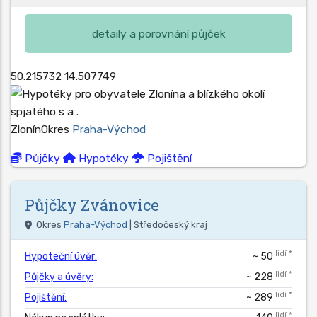
detaily a porovnání půjček
50.215732
14.507749
Zlonín
Okres
Praha-Východ
Půjčky
Hypotéky
Pojištění
Půjčky
Zvánovice
Okres
Praha-Východ
| Středočeský kraj
lidí *
Hypoteční úvěr:
~ 50
lidí *
Půjčky a úvěry:
~ 228
lidí *
Pojištění:
~ 289
lidí *