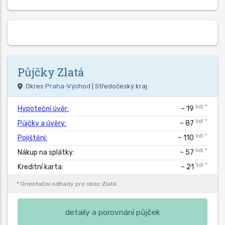
Půjčky
Zlatá
Okres
Praha-Východ
| Středočeský kraj
lidí *
Hypoteční úvěr:
~ 19
lidí *
Půjčky a úvěry:
~ 87
lidí *
Pojištění:
~ 110
lidí *
Nákup na splátky:
~ 57
lidí *
Kreditní karta:
~ 21
*
Orientační odhady pro obec
Zlatá
.
detaily a porovnání půjček