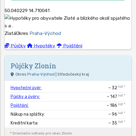
50.040229
14.710041
Zlatá
Okres
Praha-Východ
Půjčky
Hypotéky
Pojištění
Půjčky
Zlonín
Okres
Praha-Východ
| Středočeský kraj
lidí *
Hypoteční úvěr:
~ 32
lidí *
Půjčky a úvěry:
~ 147
lidí *
Pojištění:
~ 186
lidí *
Nákup na splátky:
~ 96
lidí *
Kreditní karta:
~ 35
*
Orientační odhady pro obec
Zlonín
.