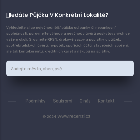
Hledáte Půjčku V Konkrétní Lokalitě?
Vyhledejte si co nejvýhodnější půjčku od banky či nebankovní
společnosti, porovnejte výhody a nevýhody úvěrů poskytovaných ve
vašem okolí, Srovnejte RPSN, úrokové sazby a poplatky u půjček,
spotřebitelských úvěrů, hypoték, spořících účtů, stavebních spoření,
ale tak kontokorentů, kreditních karet a nákupů na splátky.
Podmínky
Soukromí
O nás
Kontakt
www.recenzi.cz
© 2024