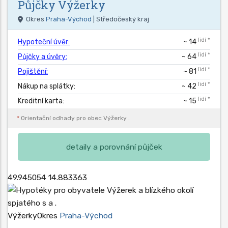
Půjčky
Výžerky
Okres
Praha-Východ
| Středočeský kraj
lidí *
Hypoteční úvěr:
~ 14
lidí *
Půjčky a úvěry:
~ 64
lidí *
Pojištění:
~ 81
lidí *
Nákup na splátky:
~ 42
lidí *
Kreditní karta:
~ 15
*
Orientační odhady pro obec
Výžerky
.
detaily a porovnání půjček
49.945054
14.883363
Výžerky
Okres
Praha-Východ