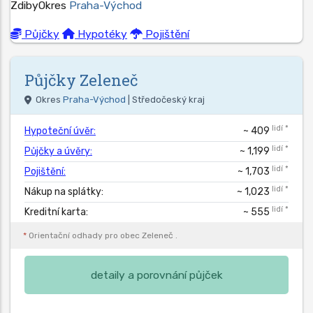
Zdiby
Okres
Praha-Východ
Půjčky
Hypotéky
Pojištění
Půjčky
Zeleneč
Okres
Praha-Východ
| Středočeský kraj
lidí *
Hypoteční úvěr:
~ 409
lidí *
Půjčky a úvěry:
~ 1,199
lidí *
Pojištění:
~ 1,703
lidí *
Nákup na splátky:
~ 1,023
lidí *
Kreditní karta:
~ 555
*
Orientační odhady pro obec
Zeleneč
.
detaily a porovnání půjček