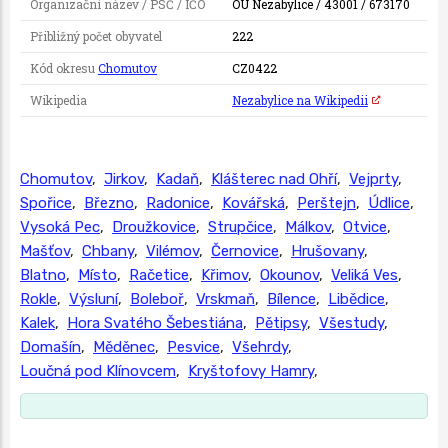
Organizační název / PSČ / IČO
OÚ Nezabylice / 43001 / 673170
Přibližný počet obyvatel
222
Kód okresu
Chomutov
CZ0422
Wikipedia
Nezabylice na Wikipedii
Chomutov
,
Jirkov
,
Kadaň
,
Klášterec nad Ohří
,
Vejprty
,
Spořice
,
Březno
,
Radonice
,
Kovářská
,
Perštejn
,
Údlice
,
Vysoká Pec
,
Droužkovice
,
Strupčice
,
Málkov
,
Otvice
,
Mašťov
,
Chbany
,
Vilémov
,
Černovice
,
Hrušovany
,
Blatno
,
Místo
,
Račetice
,
Křimov
,
Okounov
,
Veliká Ves
,
Rokle
,
Výsluní
,
Boleboř
,
Vrskmaň
,
Bílence
,
Libědice
,
Kalek
,
Hora Svatého Šebestiána
,
Pětipsy
,
Všestudy
,
Domašín
,
Měděnec
,
Pesvice
,
Všehrdy
,
Loučná pod Klínovcem
,
Kryštofovy Hamry
,