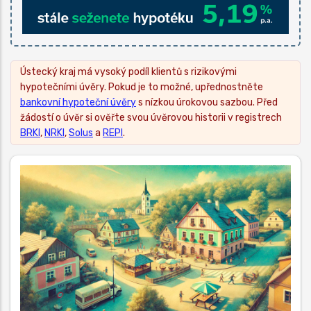
Ústecký kraj má vysoký podíl klientů s rizikovými
hypotečními úvěry. Pokud je to možné, upřednostněte
bankovní hypoteční úvěry
s nízkou úrokovou sazbou. Před
žádostí o úvěr si ověřte svou úvěrovou historii v registrech
BRKI
,
NRKI
,
Solus
a
REPI
.