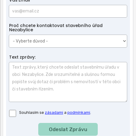
Proč chcete kontaktovat stavebního úřad
Nezabylice
Text zprávy:
Souhlas
Souhlasím se
zásadami
a
podmínkami
.
se
zásadami
a
podmínkami
použití.