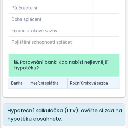
Půjčujete si
Doba splácení
Fixace úrokové sazby
Pojištění schopnosti splácet
Porovnání bank: Kdo nabízí nejlevnější
hypotéku?
Banka
Měsíční splátka
Roční úroková sazba
Hypoteční kalkulačka (LTV): ověřte si zda na
hypotéku dosáhnete.