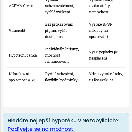
ACEMA Credit
schvalovatelnost,
riziko ztráty
rychlé vyřízení
nemovitosti
Bez prokazování
Vysoké RPSN,
Vitacredit
příjmu, vyšší
náklady na
dostupnost
zpracování
Individuální přístup,
Vyšší poplatky při
Hypoteční banka
možnost
nesplácení
refinancování
Nebankovní
Rychlé schválení,
Velmi vysoké úroky,
společnost ABC
flexibilní podmínky
riziko exekuce
Hledáte nejlepší hypotéku v Nezabylicích?
Podívejte se na možnosti