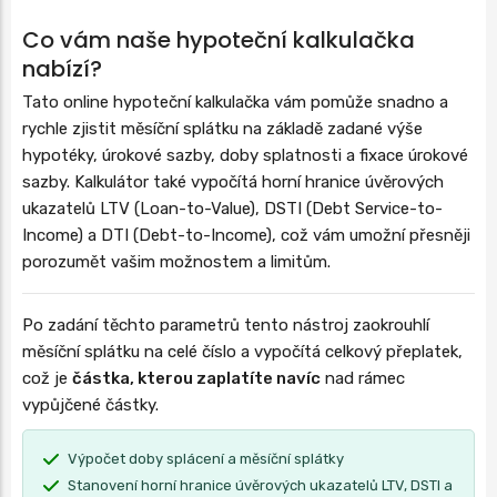
Co vám naše hypoteční kalkulačka
nabízí?
Tato online hypoteční kalkulačka vám pomůže snadno a
rychle zjistit měsíční splátku na základě zadané výše
hypotéky, úrokové sazby, doby splatnosti a fixace úrokové
sazby. Kalkulátor také vypočítá horní hranice úvěrových
ukazatelů LTV (Loan-to-Value), DSTI (Debt Service-to-
Income) a DTI (Debt-to-Income), což vám umožní přesněji
porozumět vašim možnostem a limitům.
Po zadání těchto parametrů tento nástroj zaokrouhlí
měsíční splátku na celé číslo a vypočítá celkový přeplatek,
což je
částka, kterou zaplatíte navíc
nad rámec
vypůjčené částky.
Výpočet doby splácení a měsíční splátky
Stanovení horní hranice úvěrových ukazatelů LTV, DSTI a