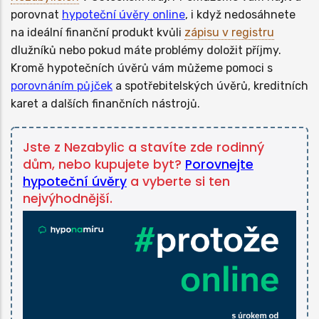
porovnat
hypoteční úvěry online
, i když nedosáhnete
na ideální finanční produkt kvůli
zápisu v registru
dlužníků nebo pokud máte problémy doložit příjmy.
Kromě hypotečních úvěrů vám můžeme pomoci s
porovnáním půjček
a spotřebitelských úvěrů, kreditních
karet a dalších finančních nástrojů.
Jste z Nezabylic a stavíte zde rodinný
dům, nebo kupujete byt?
Porovnejte
hypoteční úvěry
a vyberte si ten
nejvýhodnější.