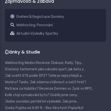
Zajímavosti & Zábava
Ověření & Registrace Domény
Webhosting: Porovnání
Aktuální Výsledky Sportky
Články & Studie
Webhosting Wedos Recenze: Diskuse, Rady, Tipy,…
Stočený tachometr jako národní sport: jak data z…
Jak ověřit STK podle SPZ? Tohle je nejrychlejší a…
World of Tanks: Jak zdarma stáhnout a začít hrát?
Matrace za Hubičku? Recenze Dormeo vs Jysk vs MPO…
Kolik stojí vymalování bytu? Ověřili jsme ceny…
Jedno zavolání, perfektní výsledek: Jak jsme…
Zonky Půjčka od 4,49 % - Bez Skrytých Poplatků!