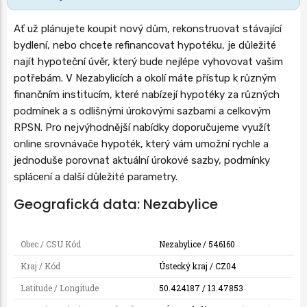
Ať už plánujete koupit nový dům, rekonstruovat stávající
bydlení, nebo chcete refinancovat hypotéku, je důležité
najít hypoteční úvěr, který bude nejlépe vyhovovat vašim
potřebám. V Nezabylicích a okolí máte přístup k různým
finančním institucím, které nabízejí hypotéky za různých
podmínek a s odlišnými úrokovými sazbami a celkovým
RPSN. Pro nejvýhodnější nabídky doporučujeme využít
online srovnávače hypoték, který vám umožní rychle a
jednoduše porovnat aktuální úrokové sazby, podmínky
splácení a další důležité parametry.
Geografická data: Nezabylice
Obec / CSU Kód
Nezabylice / 546160
Kraj / Kód
Ústecký kraj / CZ04
Latitude / Longitude
50.424187 / 13.47853