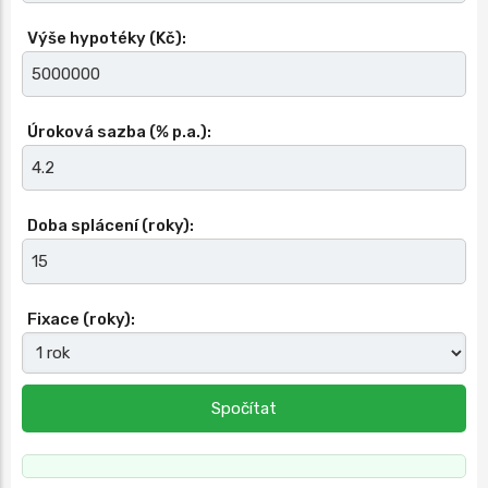
Výše hypotéky (Kč):
Úroková sazba (% p.a.):
Doba splácení (roky):
Fixace (roky):
Spočítat