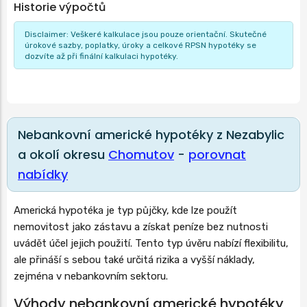
Historie výpočtů
Disclaimer: Veškeré kalkulace jsou pouze orientační. Skutečné
úrokové sazby, poplatky, úroky a celkové RPSN hypotéky se
dozvíte až při finální kalkulaci hypotéky.
Nebankovní americké hypotéky z Nezabylic
a okolí okresu
Chomutov
-
porovnat
nabídky
Americká hypotéka je typ půjčky, kde lze použít
nemovitost jako zástavu a získat peníze bez nutnosti
uvádět účel jejich použití. Tento typ úvěru nabízí flexibilitu,
ale přináší s sebou také určitá rizika a vyšší náklady,
zejména v nebankovním sektoru.
Výhody nebankovní americké hypotéky