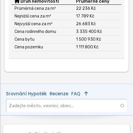
Druh nemovitosti
Průměrné ceny
Průměrná cena za m²
22 236 Kč
Nejnižší cena za m²
17 789 Kč
Nejvyšší cena za m²
26 683 Kč
Cena rodinného domu
3 335 400 Kč
Cena bytu
1 500 930 Kč
Cena pozemku
1 111 800 Kč
Srovnání Hypoték
Recenze
FAQ