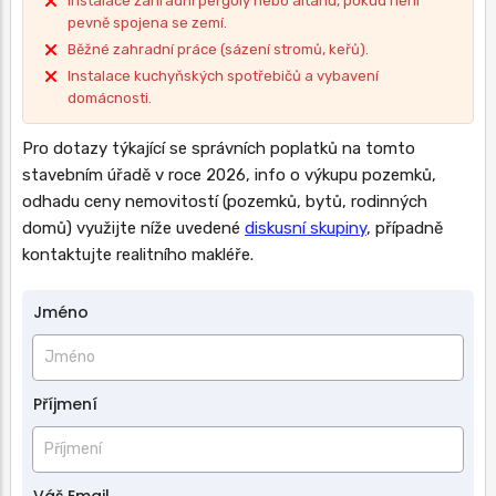
Instalace zahradní pergoly nebo altánu, pokud není
pevně spojena se zemí.
Běžné zahradní práce (sázení stromů, keřů).
Instalace kuchyňských spotřebičů a vybavení
domácnosti.
Pro dotazy týkající se správních poplatků na tomto
stavebním úřadě v roce 2026, info o výkupu pozemků,
odhadu ceny nemovitostí (pozemků, bytů, rodinných
domů) využijte níže uvedené
diskusní skupiny
, případně
kontaktujte realitního makléře.
Jméno
Jméno
a
příjmení
Příjmení
Váš Email