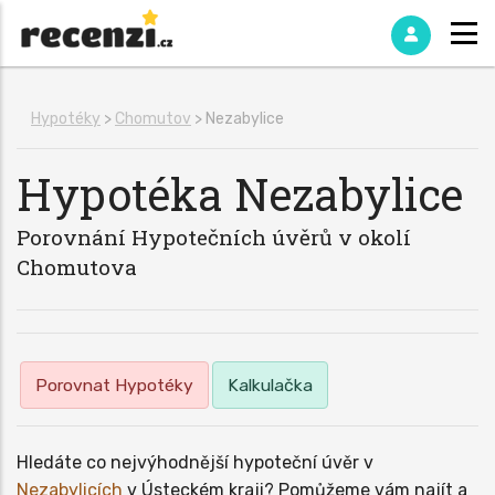
Hypotéky
>
Chomutov
> Nezabylice
Hypotéka
Nezabylice
Porovnání Hypotečních úvěrů v okolí
Chomutova
Porovnat Hypotéky
Kalkulačka
Hledáte co nejvýhodnější hypoteční úvěr v
Nezabylicích
v Ústeckém kraji? Pomůžeme vám najít a