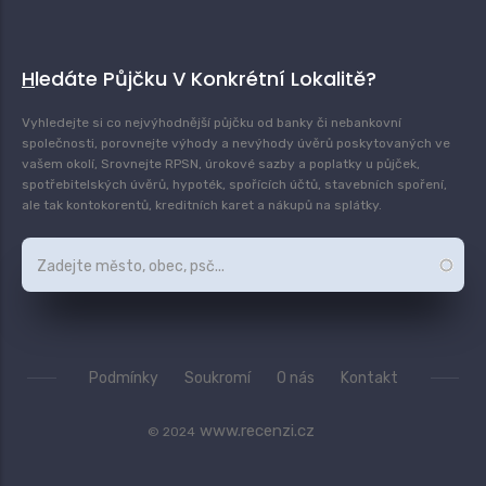
Hledáte Půjčku V Konkrétní Lokalitě?
Vyhledejte si co nejvýhodnější půjčku od banky či nebankovní
společnosti, porovnejte výhody a nevýhody úvěrů poskytovaných ve
vašem okolí, Srovnejte RPSN, úrokové sazby a poplatky u půjček,
spotřebitelských úvěrů, hypoték, spořících účtů, stavebních spoření,
ale tak kontokorentů, kreditních karet a nákupů na splátky.
Podmínky
Soukromí
O nás
Kontakt
www.recenzi.cz
© 2024