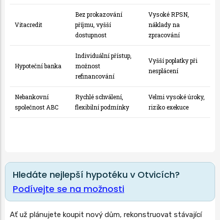
Bez prokazování
Vysoké RPSN,
Vitacredit
příjmu, vyšší
náklady na
dostupnost
zpracování
Individuální přístup,
Vyšší poplatky při
Hypoteční banka
možnost
nesplácení
refinancování
Nebankovní
Rychlé schválení,
Velmi vysoké úroky,
společnost ABC
flexibilní podmínky
riziko exekuce
Hledáte nejlepší hypotéku v Otvicích?
Podívejte se na možnosti
Ať už plánujete koupit nový dům, rekonstruovat stávající