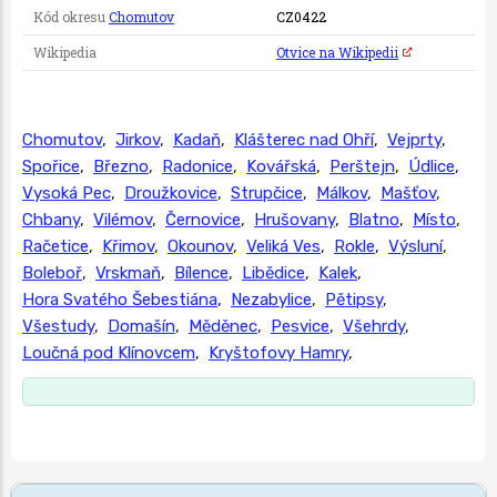
Kód okresu
Chomutov
CZ0422
Wikipedia
Otvice na Wikipedii
Chomutov
,
Jirkov
,
Kadaň
,
Klášterec nad Ohří
,
Vejprty
,
Spořice
,
Březno
,
Radonice
,
Kovářská
,
Perštejn
,
Údlice
,
Vysoká Pec
,
Droužkovice
,
Strupčice
,
Málkov
,
Mašťov
,
Chbany
,
Vilémov
,
Černovice
,
Hrušovany
,
Blatno
,
Místo
,
Račetice
,
Křimov
,
Okounov
,
Veliká Ves
,
Rokle
,
Výsluní
,
Boleboř
,
Vrskmaň
,
Bílence
,
Libědice
,
Kalek
,
Hora Svatého Šebestiána
,
Nezabylice
,
Pětipsy
,
Všestudy
,
Domašín
,
Měděnec
,
Pesvice
,
Všehrdy
,
Loučná pod Klínovcem
,
Kryštofovy Hamry
,