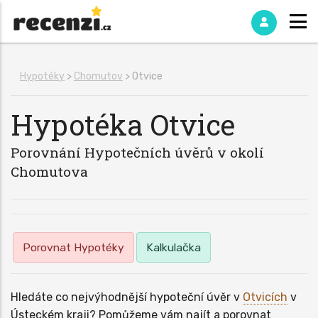
Hypotéky
>
Chomutov
> Otvice
Hypotéka
Otvice
Porovnání Hypotečních úvěrů v okolí
Chomutova
Porovnat Hypotéky
Kalkulačka
Hledáte co nejvýhodnější hypoteční úvěr v
Otvicích
v
Ústeckém kraji? Pomůžeme vám najít a porovnat