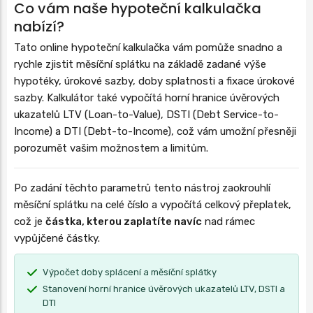
Co vám naše hypoteční kalkulačka
nabízí?
Tato online hypoteční kalkulačka vám pomůže snadno a
rychle zjistit měsíční splátku na základě zadané výše
hypotéky, úrokové sazby, doby splatnosti a fixace úrokové
sazby. Kalkulátor také vypočítá horní hranice úvěrových
ukazatelů LTV (Loan-to-Value), DSTI (Debt Service-to-
Income) a DTI (Debt-to-Income), což vám umožní přesněji
porozumět vašim možnostem a limitům.
Po zadání těchto parametrů tento nástroj zaokrouhlí
měsíční splátku na celé číslo a vypočítá celkový přeplatek,
což je
částka, kterou zaplatíte navíc
nad rámec
vypůjčené částky.
Výpočet doby splácení a měsíční splátky
Stanovení horní hranice úvěrových ukazatelů LTV, DSTI a
DTI