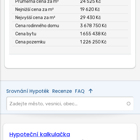
Průměrná cena za m²
24 525 Kč
Nejnižší cena za m²
19 620 Kč
Nejvyšší cena za m²
29 430 Kč
Cena rodinného domu
3 678 750 Kč
Cena bytu
1 655 438 Kč
Cena pozemku
1 226 250 Kč
Srovnání Hypoték
Recenze
FAQ
Hypoteční kalkulačka