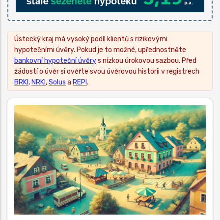
Ústecký kraj má vysoký podíl klientů s rizikovými
hypotečními úvěry. Pokud je to možné, upřednostněte
bankovní hypoteční úvěry
s nízkou úrokovou sazbou. Před
žádostí o úvěr si ověřte svou úvěrovou historii v registrech
BRKI
,
NRKI
,
Solus
a
REPI
.