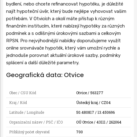
bydlení, nebo chcete refinancovat hypotéku, je důležité
najít hypoteční úvěr, který bude nejlépe vyhovovat vašim
potřebám. V Otvicích a okolí máte přístup k různým
finančním institucím, které nabízejí hypotéky za různých
podmínek a s odlišnými úrokovými sazbami a celkovým
RPSN. Pro nejvýhodnější nabídky doporučujeme využít
online srovnávače hypoték, který vám umožní rychle a
jednoduše porovnat aktuální úrokové sazby, podmínky
splácení a další důležité parametry.
Geografická data: Otvice
Obec / CSU Kód
Otvice / 563277
Kraj / Kód
Ústecký kraj / CZ04
Latitude / Longitude
50.480817 / 13.450696
Organizační název / PSČ / IČO
OÚ Otvice / 43111 / 262064
Přibližný počet obyvatel
700