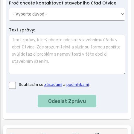
Proč chcete kontaktovat stavebního úřad Otvice
Text zprávy:
Souhlas
Souhlasím se
zásadami
a
podmínkami
.
se
zásadami
a
podmínkami
použití.