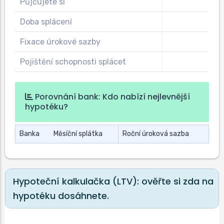
Půjčujete si
Doba splácení
Fixace úrokové sazby
Pojištění schopnosti splácet
Porovnání bank: Kdo nabízí nejlevnější
hypotéku?
Banka
Měsíční splátka
Roční úroková sazba
Hypoteční kalkulačka (LTV): ověřte si zda na
hypotéku dosáhnete.