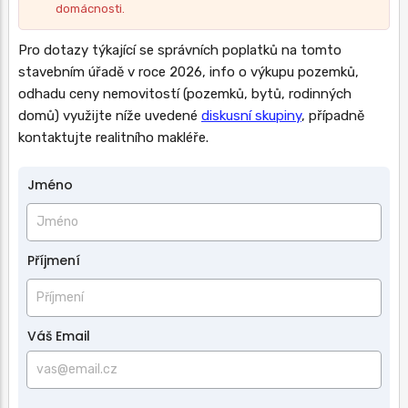
domácnosti.
Pro dotazy týkající se správních poplatků na tomto
stavebním úřadě v roce 2026, info o výkupu pozemků,
odhadu ceny nemovitostí (pozemků, bytů, rodinných
domů) využijte níže uvedené
diskusní skupiny
, případně
kontaktujte realitního makléře.
Jméno
Jméno
a
příjmení
Příjmení
Váš Email