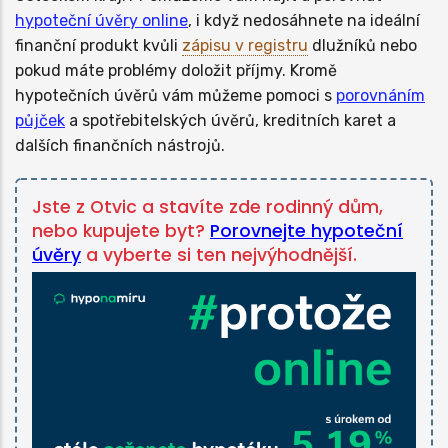
hypoteční úvěry online
, i když nedosáhnete na ideální
finanční produkt kvůli
zápisu v registru
dlužníků nebo
pokud máte problémy doložit příjmy. Kromě
hypotečních úvěrů vám můžeme pomoci s
porovnáním
půjček
a spotřebitelských úvěrů, kreditních karet a
dalších finančních nástrojů.
Jste z Otvic a stavíte zde rodinný dům,
nebo kupujete byt?
Porovnejte hypoteční
úvěry
a vyberte si ten nejvýhodnější.