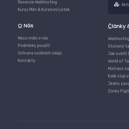
Recenze Webhosting
Aktu
Kurzy Měn & Kurzovní Lístek
O Nás
Články
Něco málo o nás
Webhosting
Podmínky použití
Stočený tac
Ochrana osobních údajů
Jak ověřit 
Kontakty
World of T
Matrace za
Kolik stojí
Jedno zavol
Zonky Půjč