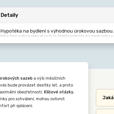
Detaily
Hypotéka na bydlení s výhodnou úrokovou sazbou.
Nabízí fixaci úrokové sazby až na 10 let, flexibilní podmínky pro mladé rodiny a
 úrokových sazeb
a výši měsíčních
 vás bude provázet desítky let, a proto
maximální obezřetností.
Klíčové otázky
,
Jaká 
mínky pro schválení, mohou ovlivnit
fort při splácení.