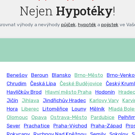
Nejen
Hypotéky
!
srovnat výhody a nevýhody
půjček
,
hypoték
a
pojistek
ve Vaše
Benešov
Beroun
Blansko
Brno-Město
Brno-Venko
Chrudim
Česká Lípa
České Budějovice
Český Krum
Havlíčkův Brod
Hlavní město Praha
Hodonín
Hradec
Jičín
Jihlava
Jindřichův Hradec
Karlovy Vary
Karv
Hora
Liberec
Litoměřice
Louny
Mělník
Mladá Bole
Olomouc
Opava
Ostrava-Město
Pardubice
Pelhři
Sever
Prachatice
Praha-Východ
Praha-Západ
Pro
Rokycany
Rychnov Nad Kněžnou
Semily
Sokolov
S