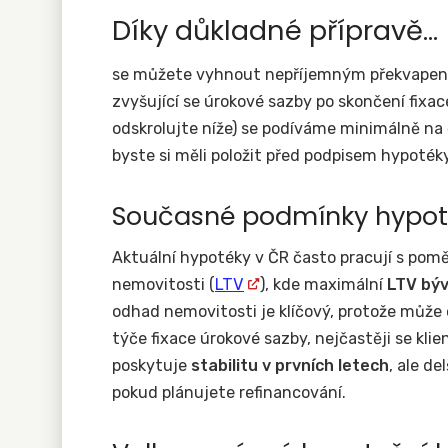
Díky důkladné přípravě...
se můžete vyhnout nepříjemným překvapením
zvyšující se úrokové sazby po skončení fixac
odskrolujte níže) se podíváme minimálně na 
byste si měli položit před podpisem hypotéky
Současné podmínky hypoték
Aktuální hypotéky v ČR často pracují s pom
nemovitosti (
LTV
), kde maximální
LTV bý
odhad nemovitosti je klíčový, protože může o
týče fixace úrokové sazby, nejčastěji se klient
poskytuje
stabilitu v prvních letech
, ale de
pokud plánujete refinancování.