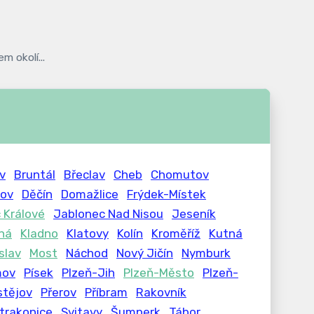
m okolí...
v
Bruntál
Břeclav
Cheb
Chomutov
lov
Děčín
Domažlice
Frýdek-Místek
 Králové
Jablonec Nad Nisou
Jeseník
iná
Kladno
Klatovy
Kolín
Kroměříž
Kutná
slav
Most
Náchod
Nový Jičín
Nymburk
mov
Písek
Plzeň-Jih
Plzeň-Město
Plzeň-
stějov
Přerov
Příbram
Rakovník
trakonice
Svitavy
Šumperk
Tábor