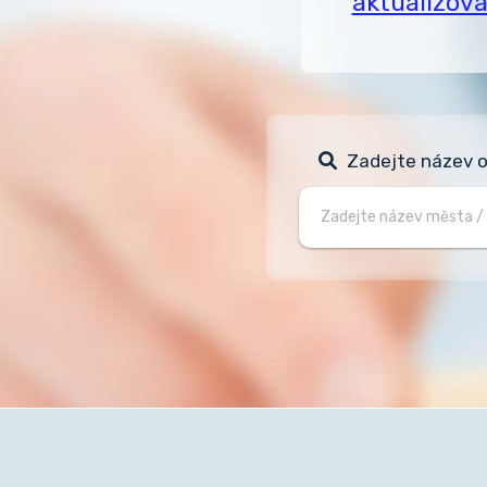
aktualizov
Zadejte název ob
Zadejte,
prosím,
název
obce,
kde
chcete
ušetřit!