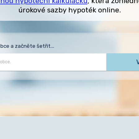
anou hypoteční kalkulačku
, která zohledň
úrokové sazby hypoték online.
ce a začněte šetřit...