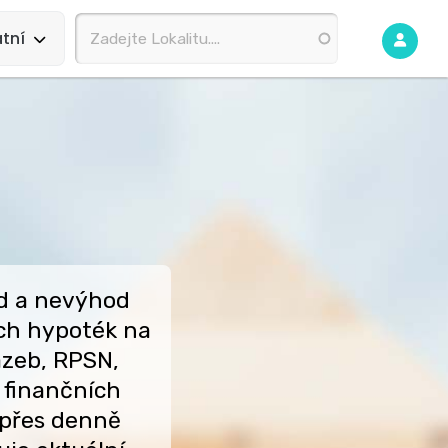
tní
d a nevýhod
ch hypoték na
azeb, RPSN,
 finančních
 přes denně