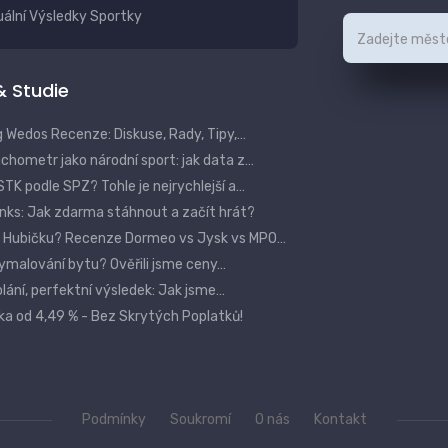
ální Výsledky Sportky
 & Studie
 Wedos Recenze: Diskuse, Rady, Tipy,…
hometr jako národní sport: jak data z…
STK podle SPZ? Tohle je nejrychlejší a…
anks: Jak zdarma stáhnout a začít hrát?
 Hubičku? Recenze Dormeo vs Jysk vs MPO…
 vymalování bytu? Ověřili jsme ceny…
ání, perfektní výsledek: Jak jsme…
ka od 4,49 % - Bez Skrytých Poplatků!
Podmínky
Soukromí
O nás
Kontakt