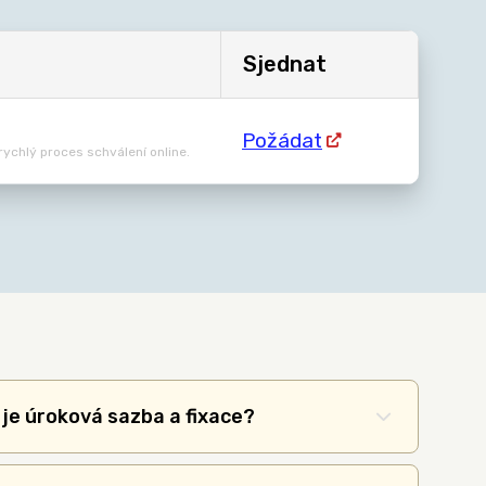
Sjednat
Požádat
 rychlý proces schválení online.
je úroková sazba a fixace?