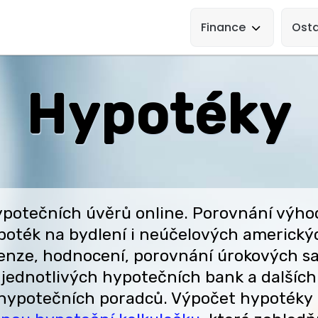
Main
Navigation
Finance
Osta
Hypotéky
potečních úvěrů online. Porovnání výho
poték na bydlení i neúčelových americký
cenze, hodnocení, porovnání úrokových s
 jednotlivých hypotečních bank a dalších
a hypotečních poradců. Výpočet hypotéky