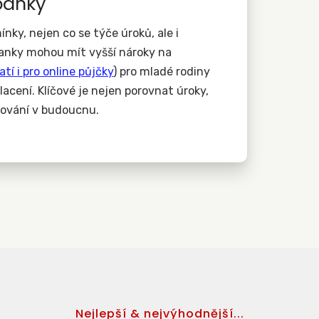
banky
nky, nejen co se týče úroků, ale i
banky mohou mít vyšší nároky na
atí i pro online půjčky
) pro mladé rodiny
acení. Klíčové je nejen porovnat úroky,
ncování v budoucnu.
Nejlepší & nejvýhodnější...