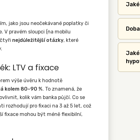
Jaké
, jako jsou neočekávané poplatky či
Doba
e. V pravém sloupci (na mobilu
čtyři
nejdůležitější otázky
, které
.
Jaké
hypo
: LTV a fixace
ěrem výše úvěru k hodnotě
vá kolem 80–90 %
. To znamená, že
vlivnit, kolik vám banka půjčí. Co se
i rozhodují pro fixaci na 3 až 5 let, což
lší fixace mohou být méně flexibilní,