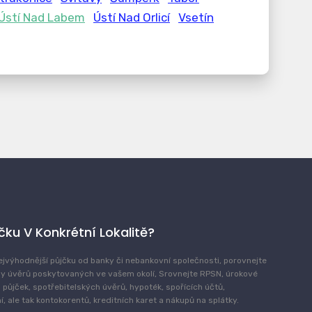
Ústí Nad Labem
Ústí Nad Orlicí
Vsetín
jčku V Konkrétní Lokalitě?
ejvýhodnější půjčku od banky či nebankovní společnosti, porovnejte
y úvěrů poskytovaných ve vašem okolí, Srovnejte RPSN, úrokové
 půjček, spotřebitelských úvěrů, hypoték, spořících účtů,
, ale tak kontokorentů, kreditních karet a nákupů na splátky.