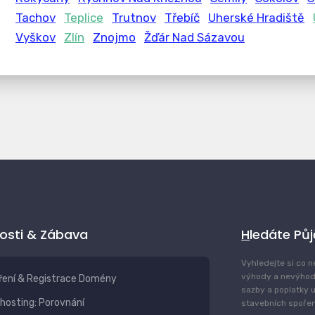
Tachov
Teplice
Trutnov
Třebíč
Uherské Hradiště
Vyškov
Zlín
Znojmo
Žďár Nad Sázavou
vosti & Zábava
Hledáte Pů
Vyhledejte si co n
výhody a nevýhod
ření & Registrace Domény
sazby a poplatky u
hosting: Porovnání
stavebních spoření